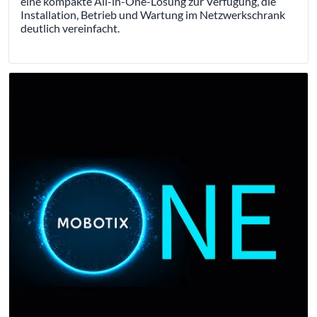
eine kompakte All-in-One-Lösung zur Verfügung, die
Installation, Betrieb und Wartung im Netzwerkschrank
deutlich vereinfacht.