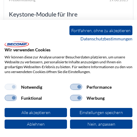
Keystone-Module für Ihre
Netzwerkinstallation
Fortfahren, ohne zu akzeptieren
Mit den VALUE und ROLINE Keystone-Modulen setzen
Datenschutzbestimmungen
Sie auf maximale Flexibilität in der
Netzwerkverkabelung. Keystone-Module lassen sich
Wir verwenden Cookies
dank ihres einheitlichen Steckformats ganz einfach in
Patchpanels, Dosen oder Modulträger einrasten – ohne
Wir können diese zur Analyse unserer Besucherdaten platzieren, um unsere
spezielles Werkzeug.
Webseite zu verbessern, personalisierte Inhalte anzuzeigen und Ihnen ein
großartiges Webseiten-Erlebnis zu bieten. Für weitere Informationen zu den von
uns verwendeten Cookies öffnen Sie die Einstellungen.
Notwendig
Performance
Funktional
Werbung
Alle akzeptieren
Einstellungen speichern
Ablehnen
Nein, anpassen