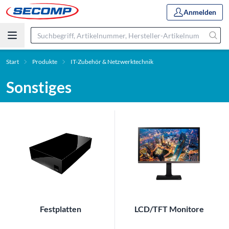
Anmelden
Start
Produkte
IT-Zubehör & Netzwerktechnik
Sonstiges
Festplatten
LCD/TFT Monitore