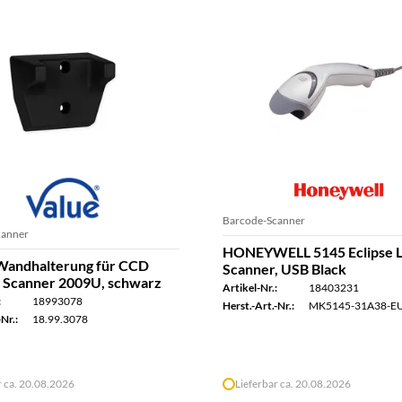
Barcode-Scanner
canner
HONEYWELL 5145 Eclipse L
andhalterung für CCD
Scanner, USB Black
 Scanner 2009U, schwarz
Artikel-Nr.:
18403231
:
18993078
Herst.-Art.-Nr.:
MK5145-31A38-E
Nr.:
18.99.3078
r ca. 20.08.2026
Lieferbar ca. 20.08.2026