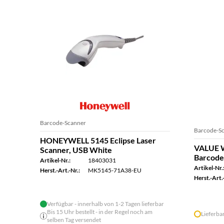
Barcode-Scanner
Barcode-S
HONEYWELL 5145 Eclipse Laser
VALUE W
Scanner, USB White
Barcode
Artikel-Nr.:
18403031
Artikel-Nr.
Herst.-Art.-Nr.:
MK5145-71A38-EU
Herst.-Art.-
Verfügbar - innerhalb von 1-2 Tagen lieferbar
Bis 15 Uhr bestellt - in der Regel noch am
Lieferba
selben Tag versendet