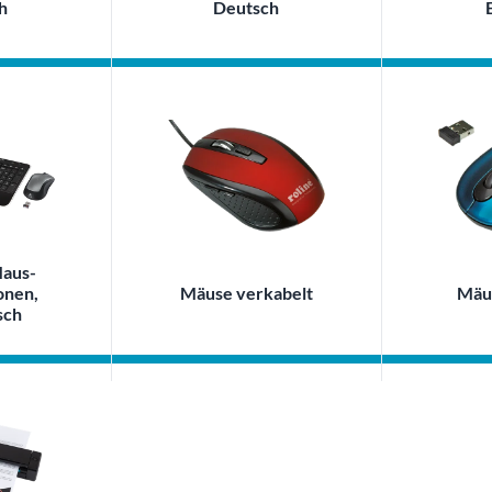
h
Deutsch
Maus-
onen,
Mäuse verkabelt
Mäus
sch