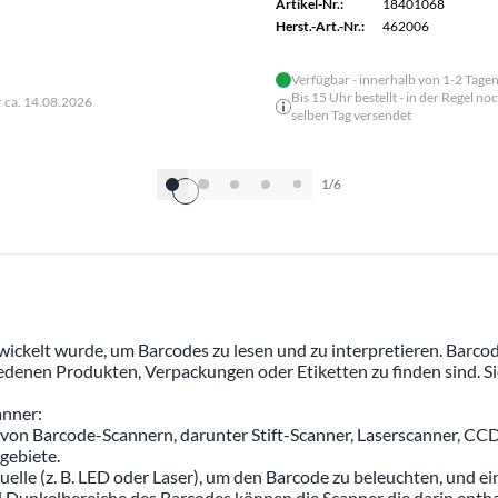
Artikel-Nr.:
18401068
Herst.-Art.-Nr.:
462006
Verfügbar - innerhalb von 1-2 Tagen
Bis 15 Uhr bestellt - in der Regel no
r ca. 14.08.2026
selben Tag versendet
1/6
twickelt wurde, um Barcodes zu lesen und zu interpretieren. Barco
denen Produkten, Verpackungen oder Etiketten zu finden sind. Si
anner:
 von Barcode-Scannern, darunter Stift-Scanner, Laserscanner, C
gebiete.
e (z. B. LED oder Laser), um den Barcode zu beleuchten, und einen
d Dunkelbereiche des Barcodes können die Scanner die darin entha