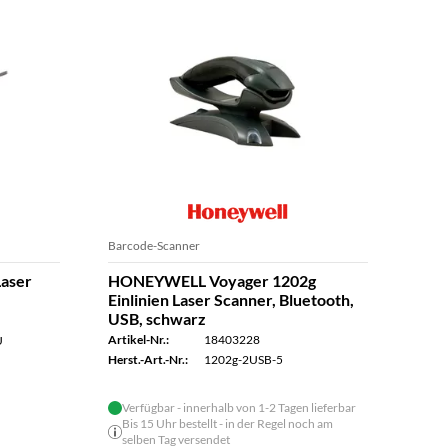
Barcode-Scanner
Barco
aser
HONEYWELL Voyager 1202g
HON
Einlinien Laser Scanner, Bluetooth,
Einl
USB, schwarz
sch
Artikel-Nr.:
18403228
Artike
U
Herst.-Art.-Nr.:
1202g-2USB-5
Herst.
Verfügbar - innerhalb von 1-2 Tagen lieferbar
Bis 15 Uhr bestellt - in der Regel noch am
selben Tag versendet