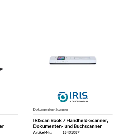
Dokumenten-Scanner
Doku
IRIScan Book 7 Handheld-Scanner,
Read
er
Dokumenten- und Buchscanner
Mac
Artikel-Nr.:
18401087
Artike