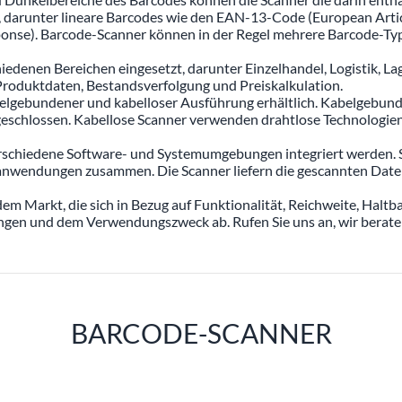
s, darunter lineare Barcodes wie den EAN-13-Code (European Ar
e). Barcode-Scanner können in der Regel mehrere Barcode-Typen 
denen Bereichen eingesetzt, darunter Einzelhandel, Logistik, La
Produktdaten, Bestandsverfolgung und Preiskalkulation.
belgebundener und kabelloser Ausführung erhältlich. Kabelgebun
eschlossen. Kabellose Scanner verwenden drahtlose Technologie
schiedene Software- und Systemumgebungen integriert werden. Si
ndungen zusammen. Die Scanner liefern die gescannten Daten al
em Markt, die sich in Bezug auf Funktionalität, Reichweite, Haltb
gen und dem Verwendungszweck ab. Rufen Sie uns an, wir beraten
BARCODE-SCANNER