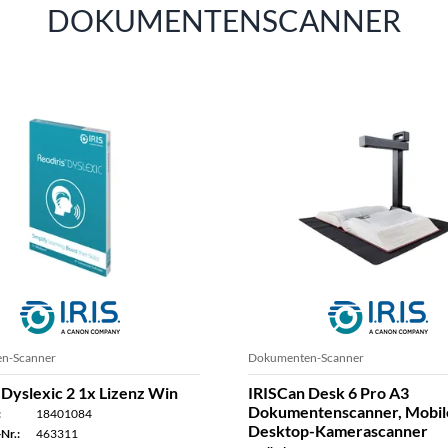
DOKUMENTENSCANNER
n-Scanner
Dokumenten-Scanner
 Dyslexic 2 1x Lizenz Win
IRISCan Desk 6 Pro A3
Dokumentenscanner, Mobil
:
18401084
Desktop-Kamerascanner
Nr.:
463311