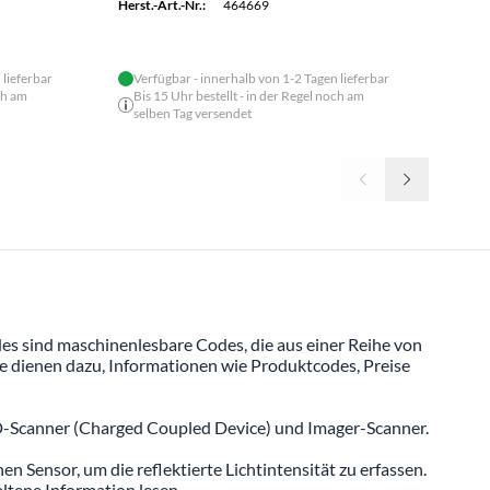
Herst.-Art.-Nr.:
464669
Herst.
 lieferbar
Verfügbar - innerhalb von 1-2 Tagen lieferbar
ch am
Bis 15 Uhr bestellt - in der Regel noch am
selben Tag versendet
des sind maschinenlesbare Codes, die aus einer Reihe von
e dienen dazu, Informationen wie Produktcodes, Preise
CD-Scanner (Charged Coupled Device) und Imager-Scanner.
 Sensor, um die reflektierte Lichtintensität zu erfassen.
ltene Information lesen.