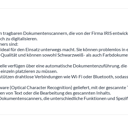
n tragbaren Dokumentenscannern, die von der Firma IRIS entwick
h zu digitalisieren.
ers sind:
e ideal für den Einsatz unterwegs macht. Sie können problemlos in
n-Qualität und können sowohl Schwarzweiß- als auch Farbdokument
e verfügen über eine automatische Dokumentenzuführung, die d
 einzeln platzieren zu müssen.
rstützen drahtlose Verbindungen wie Wi-Fi oder Bluetooth, soda
e (Optical Character Recognition) geliefert, mit der gescannte 
n von Text oder die Bearbeitung des gescannten Inhalts.
okumentenscanners, die unterschiedliche Funktionen und Spezifika