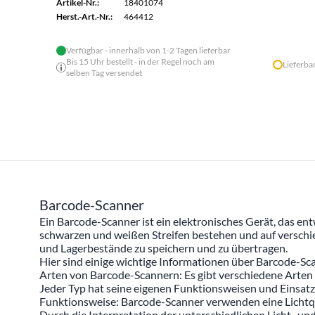
Artikel-Nr.:
18401074
Herst.-Art.-Nr.:
464412
Verfügbar - innerhalb von 1-2 Tagen lieferbar
Bis 15 Uhr bestellt - in der Regel noch am
Lieferba
selben Tag versendet
Barcode-Scanner
Ein Barcode-Scanner ist ein elektronisches Gerät, das en
schwarzen und weißen Streifen bestehen und auf verschie
und Lagerbestände zu speichern und zu übertragen.
Hier sind einige wichtige Informationen über Barcode-Sc
Arten von Barcode-Scannern: Es gibt verschiedene Arten
Jeder Typ hat seine eigenen Funktionsweisen und Einsatz
Funktionsweise: Barcode-Scanner verwenden eine Lichtquell
Durch die Interpretation der unterschiedlichen Licht- un