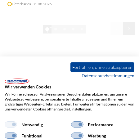
Lieferbar ca. 31.08.2026
1/32
Alle anzeigen
Fortfahren, ohne zu akzeptieren
Datenschutzbestimmungen
Wir verwenden Cookies
Wir können diese zur Analyse unserer Besucherdaten platzieren, um unsere
ADRESSE
Webseite zu verbessern, personalisierte Inhalte anzuzeigen und Ihnen ein
SECOMP Electronic Components GmbH
großartiges Webseiten-Erlebnis zu bieten. Für weitere Informationen zu den von
Einsteinstraße 17-23
uns verwendeten Cookies öffnen Sie die Einstellungen.
76275 Ettlingen
Notwendig
Performance
Funktional
Werbung
+49 7243 383-111