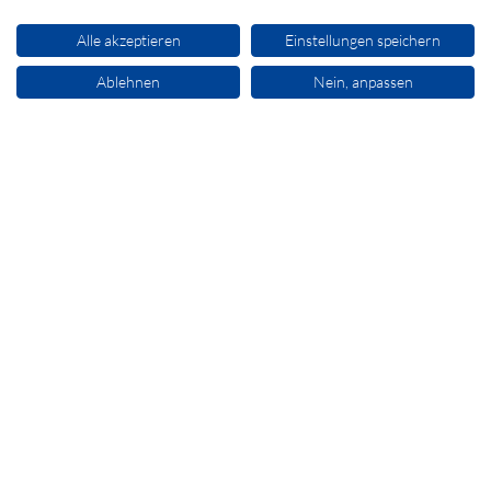
Alle akzeptieren
Einstellungen speichern
sales@secomp.de
Ablehnen
Nein, anpassen
Newsletter abonnieren
Impressum
AGB
Haftungsausschluss
Datenschutz