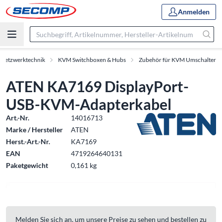
Anmelden
 Netzwerktechnik
KVM Switchboxen & Hubs
Zubehör für KVM Umschalter
ATEN KA7169 DisplayPort-
USB-KVM-Adapterkabel
Art.-Nr.
14016713
Marke / Hersteller
ATEN
Herst.-Art.-Nr.
KA7169
EAN
4719264640131
Paketgewicht
0,161 kg
Melden Sie sich an, um unsere Preise zu sehen und bestellen zu