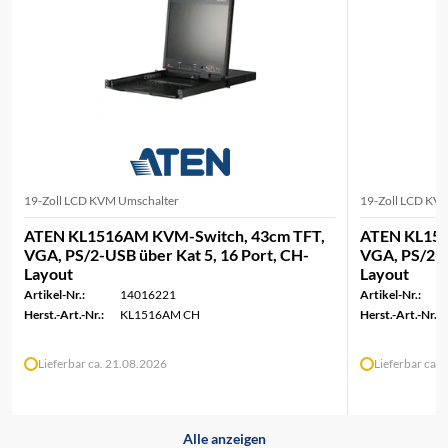
19-Zoll LCD KVM Umschalter
19-Zoll LCD KV
ATEN KL1516AM KVM-Switch, 43cm TFT,
ATEN KL150
VGA, PS/2-USB über Kat 5, 16 Port, CH-
VGA, PS/2-U
Layout
Layout
Artikel-Nr.:
14016221
Artikel-Nr.:
Herst.-Art.-Nr.:
KL1516AM CH
Herst.-Art.-Nr.:
Lieferbar ca. 21.08.2026
Lieferbar ca.
Alle anzeigen