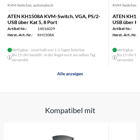
KVM-Switches, automatisch
KVM-Switches, 
ATEN KH1508A KVM-Switch, VGA, PS/2-
ATEN KH151
USB über Kat 5, 8 Port
USB über Kat
Artikel-Nr.:
14016029
Artikel-Nr.:
Herst.-Art.-Nr.:
KH1508A
Herst.-Art.-Nr.:
Verfügbar - innerhalb von 1-2 Tagen lieferbar
Verfügbar - in
Bis 15 Uhr bestellt - in der Regel noch am selben Tag
Bis 15 Uhr bes
versendet
versendet
Alle anzeigen
Kompatibel mit