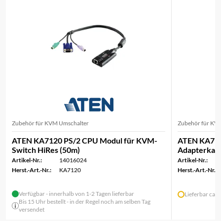
Zubehör für KVM Umschalter
Zubehör für KV
ATEN KA7120 PS/2 CPU Modul für KVM-
ATEN KA71
Switch HiRes (50m)
Adapterkabe
Artikel-Nr.:
14016024
Artikel-Nr.:
Herst.-Art.-Nr.:
KA7120
Herst.-Art.-Nr.:
Verfügbar - innerhalb von 1-2 Tagen lieferbar
Lieferbar ca.
Bis 15 Uhr bestellt - in der Regel noch am selben Tag
versendet