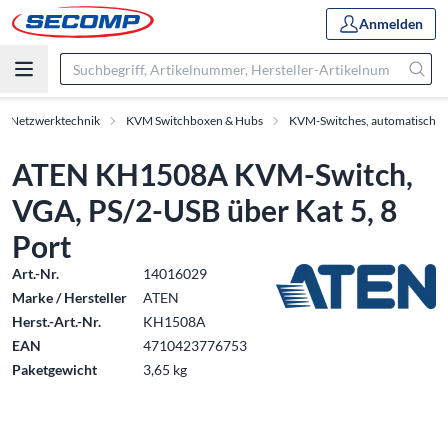
Anmelden
 & Netzwerktechnik
KVM Switchboxen & Hubs
KVM-Switches, automatisch
ATEN KH1508A KVM-Switch,
VGA, PS/2-USB über Kat 5, 8
Port
Art.-Nr.
14016029
Marke / Hersteller
ATEN
Herst.-Art.-Nr.
KH1508A
EAN
4710423776753
Paketgewicht
3,65 kg