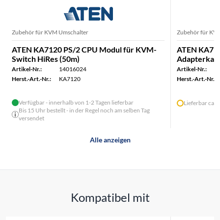
Zubehör für KVM Umschalter
Zubehör für KV
ATEN KA7120 PS/2 CPU Modul für KVM-
ATEN KA71
Switch HiRes (50m)
Adapterkabe
Artikel-Nr.:
14016024
Artikel-Nr.:
Herst.-Art.-Nr.:
KA7120
Herst.-Art.-Nr.:
Verfügbar - innerhalb von 1-2 Tagen lieferbar
Lieferbar ca.
Bis 15 Uhr bestellt - in der Regel noch am selben Tag
versendet
Alle anzeigen
Kompatibel mit