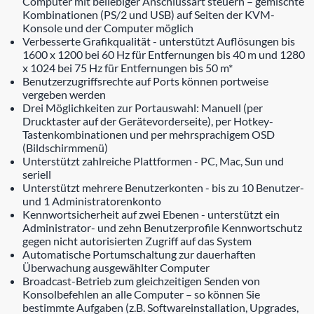
Computer mit beliebiger Anschlussart steuern – gemischte
Kombinationen (PS/2 und USB) auf Seiten der KVM-
Konsole und der Computer möglich
Verbesserte Grafikqualität - unterstützt Auflösungen bis
1600 x 1200 bei 60 Hz für Entfernungen bis 40 m und 1280
x 1024 bei 75 Hz für Entfernungen bis 50 m*
Benutzerzugriffsrechte auf Ports können portweise
vergeben werden
Drei Möglichkeiten zur Portauswahl: Manuell (per
Drucktaster auf der Gerätevorderseite), per Hotkey-
Tastenkombinationen und per mehrsprachigem OSD
(Bildschirmmenü)
Unterstützt zahlreiche Plattformen - PC, Mac, Sun und
seriell
Unterstützt mehrere Benutzerkonten - bis zu 10 Benutzer-
und 1 Administratorenkonto
Kennwortsicherheit auf zwei Ebenen - unterstützt ein
Administrator- und zehn Benutzerprofile Kennwortschutz
gegen nicht autorisierten Zugriff auf das System
Automatische Portumschaltung zur dauerhaften
Überwachung ausgewählter Computer
Broadcast-Betrieb zum gleichzeitigen Senden von
Konsolbefehlen an alle Computer – so können Sie
bestimmte Aufgaben (z.B. Softwareinstallation, Upgrades,