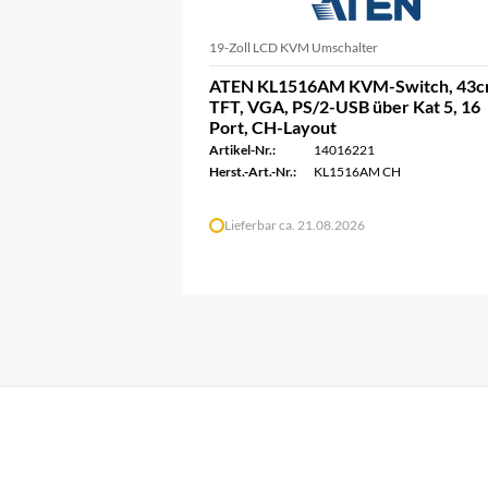
19-Zoll LCD KVM Umschalter
ATEN KL1516AM KVM-Switch, 43
TFT, VGA, PS/2-USB über Kat 5, 16
Port, CH-Layout
Artikel-Nr.:
14016221
Herst.-Art.-Nr.:
KL1516AM CH
Lieferbar ca. 21.08.2026