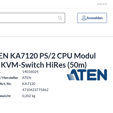
Info EN
Anmelden
EN KA7120 PS/2 CPU Modul
r KVM-Switch HiRes (50m)
.
14016024
/ Hersteller
ATEN
Art.-Nr.
KA7120
4710423775862
ewicht
0,202 kg