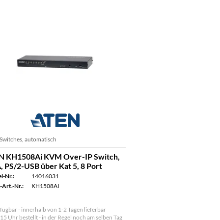
witches, automatisch
N KH1508Ai KVM Over-IP Switch,
 PS/2-USB über Kat 5, 8 Port
l-Nr.:
14016031
-Art.-Nr.:
KH1508AI
fügbar - innerhalb von 1-2 Tagen lieferbar
 15 Uhr bestellt - in der Regel noch am selben Tag