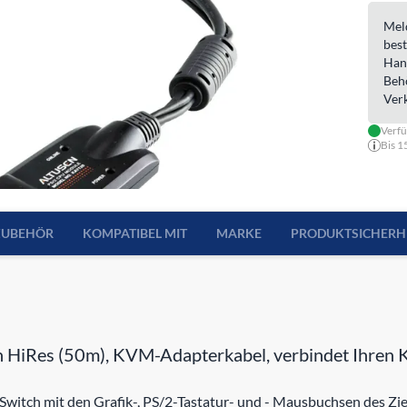
Meld
best
Han
Beh
Ver
Verfü
Bis 1
ZUBEHÖR
KOMPATIBEL MIT
MARKE
PRODUKTSICHERH
es (50m), KVM-Adapterkabel, verbindet Ihren KVM
tch mit den Grafik-, PS/2-Tastatur- und - Mausbuchsen des Zi