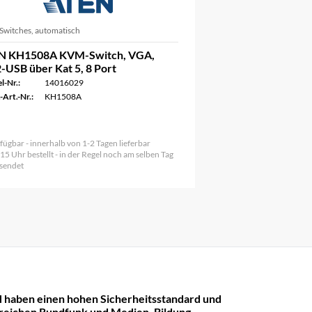
witches, automatisch
N KH1508A KVM-Switch, VGA,
-USB über Kat 5, 8 Port
l-Nr.:
14016029
-Art.-Nr.:
KH1508A
fügbar - innerhalb von 1-2 Tagen lieferbar
 15 Uhr bestellt - in der Regel noch am selben Tag
sendet
 haben einen hohen Sicherheitsstandard und
reichen Rundfunk und Medien, Bildung,