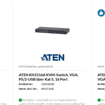
KVM-Switches, automatisch
KVM-S
ATEN KH1516A KVM-Switch, VGA,
ATE
PS/2-USB über Kat 5, 16 Port
VGA,
Artikel-Nr.:
14016030
Artike
Herst.-Art.-Nr.:
KH1516A
Herst.
Verfügbar - innerhalb von 1-2 Tagen lieferbar
Ver
n Tag
Bis 15 Uhr bestellt - in der Regel noch am selben Tag
Bis