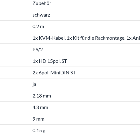
Zubehör
schwarz
0.2 m
1x KVM-Kabel, 1x Kit für die Rackmontage, 1x An
PS/2
1x HD 15pol. ST
2x 6pol. MiniDIN ST
ja
2.18 mm
4.3 mm
9 mm
0.15 g