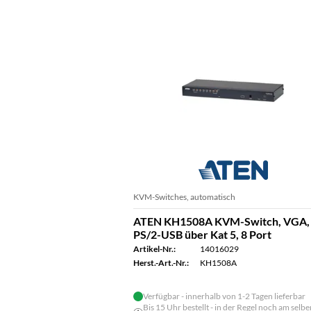
KVM-Switches, automatisch
ATEN KH1508A KVM-Switch, VGA,
PS/2-USB über Kat 5, 8 Port
Artikel-Nr.:
14016029
Herst.-Art.-Nr.:
KH1508A
Verfügbar - innerhalb von 1-2 Tagen lieferbar
Bis 15 Uhr bestellt - in der Regel noch am selbe