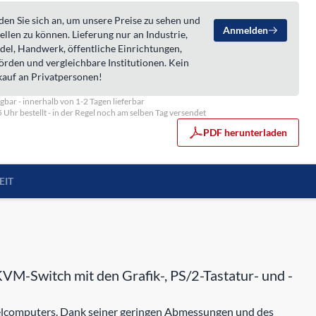
en Sie sich an, um unsere Preise zu sehen und
Anmelden
ellen zu können. Lieferung nur an Industrie,
del, Handwerk, öffentliche Einrichtungen,
örden und vergleichbare Institutionen. Kein
kauf an Privatpersonen!
gbar - innerhalb von 1-2 Tagen lieferbar
5 Uhr bestellt - in der Regel noch am selben Tag versendet
PDF herunterladen
EIT
-Switch mit den Grafik-, PS/2-Tastatur- und -
elcomputers. Dank seiner geringen Abmessungen und des