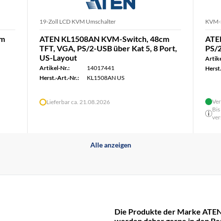
19-Zoll LCD KVM Umschalter
KVM-S
cm
ATEN KL1508AN KVM-Switch, 48cm
ATE
TFT, VGA, PS/2-USB über Kat 5, 8 Port,
PS/2
US-Layout
Artike
Artikel-Nr.:
14017441
Herst.
Herst.-Art.-Nr.:
KL1508AN US
Ver
Lieferbar ca. 21.08.2026
Bis
ver
Alle anzeigen
Die Produkte der Marke ATEN
werden daher gerne in den Be