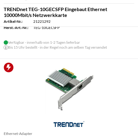
TRENDnet TEG-10GECSFP Eingebaut Ethernet
10000Mbit/s Netzwerkkarte
Artikel-Nr.:
21221292
Herst.-Art.-Nr.:
TEG-10GECSFP
Verfügbar - innerhalb von 1-2 Tagen lieferbar
Bis 15 Uhr bestellt - in der Regel noch am selben Tag versendet
Ethernet-Adapter