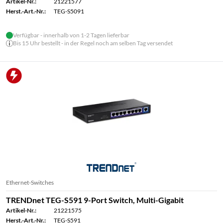
Artikel-Nr.:
21221577
Herst.-Art.-Nr.:
TEG-S5091
Verfügbar - innerhalb von 1-2 Tagen lieferbar
Bis 15 Uhr bestellt - in der Regel noch am selben Tag versendet
Ethernet-Switches
TRENDnet TEG-S591 9-Port Switch, Multi-Gigabit
Artikel-Nr.:
21221575
Herst.-Art.-Nr.:
TEG-S591