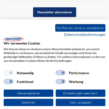
Newsletter abonnieren
Fortfahren, ohne zu akzeptieren
Datenschutzbestimmungen
Wir verwenden Cookies
Wir können diese zur Analyse unserer Besucherdaten platzieren, um unsere
Webseite zu verbessern, personalisierte Inhalte anzuzeigen und Ihnen ein
großartiges Webseiten-Erlebnis zu bieten. Für weitere Informationen zu den von
uns verwendeten Cookies öffnen Sie die Einstellungen.
Impressum
AGB
Haftungsausschluss
Datenschutz
Notwendig
Performance
Funktional
Werbung
Alle akzeptieren
Einstellungen speichern
Ablehnen
Nein, anpassen
© 2026 SECOMP Electronic Components GmbH. Alle Rechte vorbehalten.
powered by polynorm