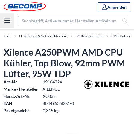
Anmelden
rodukte
IT-Zubehör & Netzwerktechnik
PC-Komponenten
CPU-Kühler
Xilence A250PWM AMD CPU
Kühler, Top Blow, 92mm PWM
Lüfter, 95W TDP
Art.-Nr.
19104224
Marke / Hersteller
XILENCE
Herst.-Art.-Nr.
XC035
EAN
4044953500770
Paketgewicht
0,315 kg