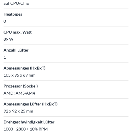
auf CPU/Chip
Heatpipes
0
CPU max. Watt
89 W
Anzahl Lüfter
1
Abmessungen (HxBxT)
105 x 95 x 69 mm
Prozessor (Sockel)
AMD: AM5/AM4
Abmessungen Lüfter (HxBxT)
92 x 92 x 25 mm
Drehgeschwindigkeit Lüfter
1000 - 2800 ± 10% RPM