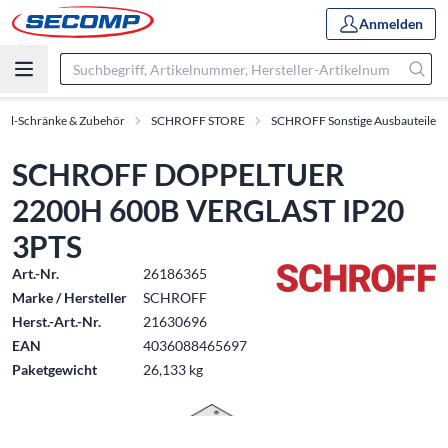
Anmelden
oll-Schränke & Zubehör
SCHROFF STORE
SCHROFF Sonstige Ausbauteile
SCHROFF DOPPELTUER
2200H 600B VERGLAST IP20
3PTS
Art.-Nr.
26186365
Marke / Hersteller
SCHROFF
Herst.-Art.-Nr.
21630696
EAN
4036088465697
Paketgewicht
26,133 kg