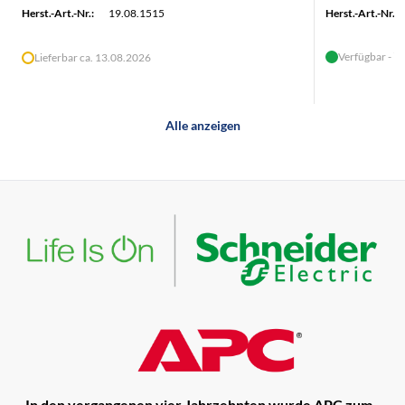
Herst.-Art.-Nr.:
19.08.1515
Herst.-Art.-Nr.:
Verfügbar - in
Lieferbar ca. 13.08.2026
Alle anzeigen
In den vergangenen vier Jahrzehnten wurde APC zum