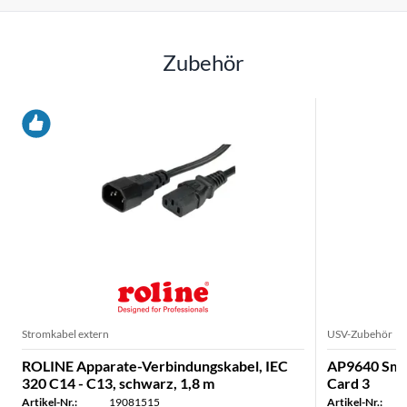
Zubehör
Stromkabel extern
USV-Zubehör
ROLINE Apparate-Verbindungskabel, IEC
AP9640 Sma
320 C14 - C13, schwarz, 1,8 m
Card 3
Artikel-Nr.:
19081515
Artikel-Nr.: