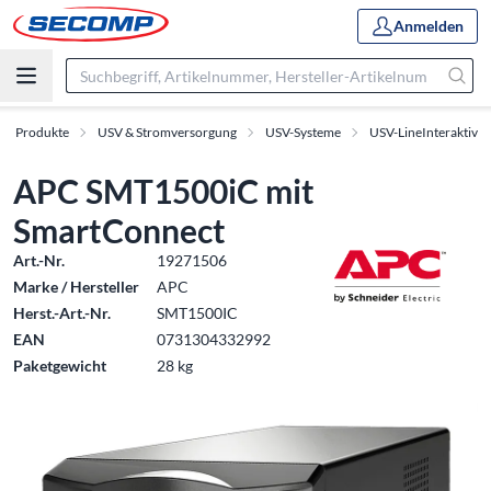
Anmelden
Produkte
USV & Stromversorgung
USV-Systeme
USV-LineInteraktiv
APC SMT1500iC mit
SmartConnect
Art.-Nr.
19271506
Marke / Hersteller
APC
Herst.-Art.-Nr.
SMT1500IC
EAN
0731304332992
Paketgewicht
28 kg