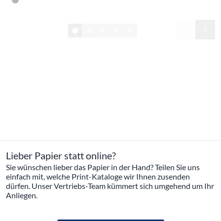
1/32
Neu im Sortiment
Unsere Produktmanager sind in ständigem Kontakt mit den
Herstellern und permanent auf der Suche nach neuen,
attraktiven Marken und Produkten. Ein Blick auf die mit
NEW
gekennzeichneten Neuheiten lohnt sich immer!
Alle anzeigen
Lieber Papier statt online?
Sie wünschen lieber das Papier in der Hand? Teilen Sie uns
einfach mit, welche Print-Kataloge wir Ihnen zusenden
dürfen. Unser Vertriebs-Team kümmert sich umgehend um Ihr
Anliegen.