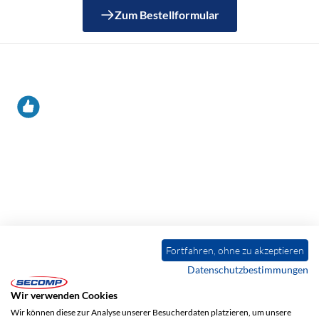
Zum Bestellformular
PRODUKTEMPFEHLUNGEN
Fortfahren, ohne zu akzeptieren
Datenschutzbestimmungen
Mausmatten
Wir verwenden Cookies
ROLINE Mausmatte, mit Handgelenkauflage, blau
Artikel-Nr.:
18012029
Wir können diese zur Analyse unserer Besucherdaten platzieren, um unsere