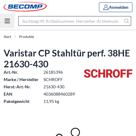
Anmelden
Start
Produkte
Varistar CP Stahltür perf. 38HE
21630-430
Art.-Nr.
26185396
Marke / Hersteller
SCHROFF
Herst.-Art.-Nr.
21630-430
EAN
4036088460289
Paketgewicht
11,95 kg