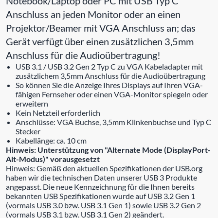
Notebook/Laptop oder PC mit USB Typ C
Anschluss an jeden Monitor oder an einen
Projektor/Beamer mit VGA Anschluss an; das
Gerät verfügt über einen zusätzlichen 3,5mm
Anschluss für die Audioübertragung!
USB 3.1 / USB 3.2 Gen 2 Typ C zu VGA Kabeladapter mit
zusätzlichem 3,5mm Anschluss für die Audioübertragung
So können Sie die Anzeige Ihres Displays auf Ihren VGA-
fähigen Fernseher oder einen VGA-Monitor spiegeln oder
erweitern
Kein Netzteil erforderlich
Anschlüsse: VGA Buchse, 3,5mm Klinkenbuchse und Typ C
Stecker
Kabellänge: ca. 10 cm
Hinweis: Unterstützung von "Alternate Mode (DisplayPort-
Alt-Modus)" vorausgesetzt
Hinweis: Gemäß den aktuellen Spezifikationen der USB.org
haben wir die technischen Daten unserer USB 3 Produkte
angepasst. Die neue Kennzeichnung für die Ihnen bereits
bekannten USB Spezifikationen wurde auf USB 3.2 Gen 1
(vormals USB 3.0 bzw. USB 3.1 Gen 1) sowie USB 3.2 Gen 2
(vormals USB 3.1 bzw. USB 3.1 Gen 2) geändert.