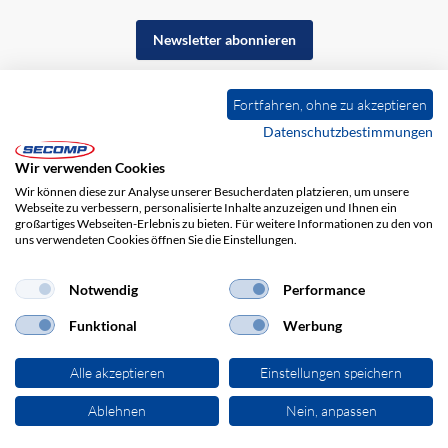
Newsletter abonnieren
Fortfahren, ohne zu akzeptieren
Datenschutzbestimmungen
Wir verwenden Cookies
Wir können diese zur Analyse unserer Besucherdaten platzieren, um unsere
Webseite zu verbessern, personalisierte Inhalte anzuzeigen und Ihnen ein
großartiges Webseiten-Erlebnis zu bieten. Für weitere Informationen zu den von
uns verwendeten Cookies öffnen Sie die Einstellungen.
Impressum
AGB
Haftungsausschluss
Datenschutz
Notwendig
Performance
Funktional
Werbung
Alle akzeptieren
Einstellungen speichern
Ablehnen
Nein, anpassen
© 2026 SECOMP Electronic Components GmbH. Alle Rechte vorbehalten.
powered by polynorm