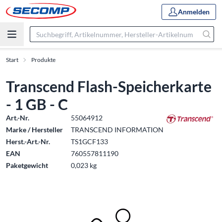
Anmelden
Start
Produkte
Transcend Flash-Speicherkarte
- 1 GB - C
Art.-Nr.
55064912
Marke / Hersteller
TRANSCEND INFORMATION
Herst.-Art.-Nr.
TS1GCF133
EAN
760557811190
Paketgewicht
0,023 kg