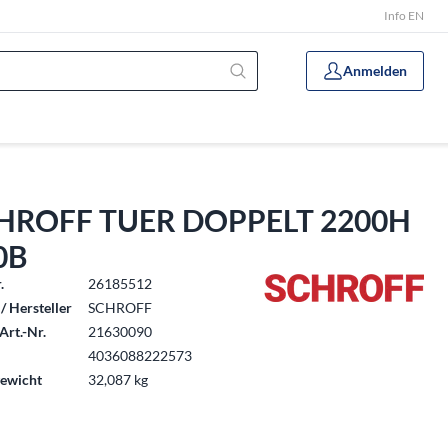
Info EN
Anmelden
HROFF TUER DOPPELT 2200H
0B
.
26185512
/ Hersteller
SCHROFF
Art.-Nr.
21630090
4036088222573
ewicht
32,087 kg