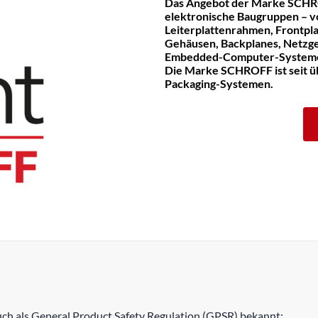
Das Angebot der Marke SCHR
elektronische Baugruppen – v
Leiterplattenrahmen, Frontpla
Gehäusen, Backplanes, Netzge
Embedded-Computer-System
Die Marke SCHROFF ist seit üb
Packaging-Systemen.
h als General Product Safety Regulation (GPSR) bekannt: