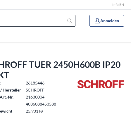
Info EN
Anmelden
HROFF TUER 2450H600B IP20
KT
.
26185446
/ Hersteller
SCHROFF
Art.-Nr.
21630004
4036088453588
ewicht
25,931 kg