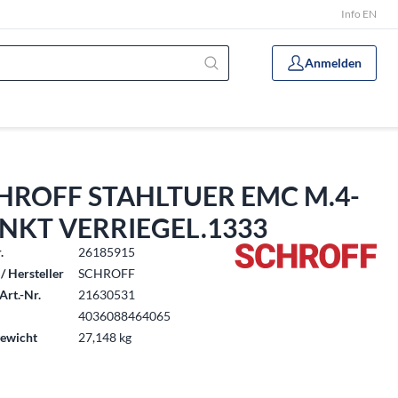
Info EN
Anmelden
HROFF STAHLTUER EMC M.4-
NKT VERRIEGEL.1333
.
26185915
/ Hersteller
SCHROFF
Art.-Nr.
21630531
4036088464065
ewicht
27,148 kg