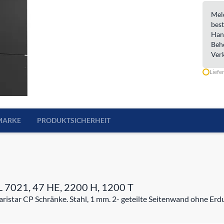
Meld
best
Han
Beh
Ver
Liefe
MARKE
PRODUKTSICHERHEIT
AL 7021, 47 HE, 2200 H, 1200 T
ristar CP Schränke. Stahl, 1 mm. 2- geteilte Seitenwand ohne Erd