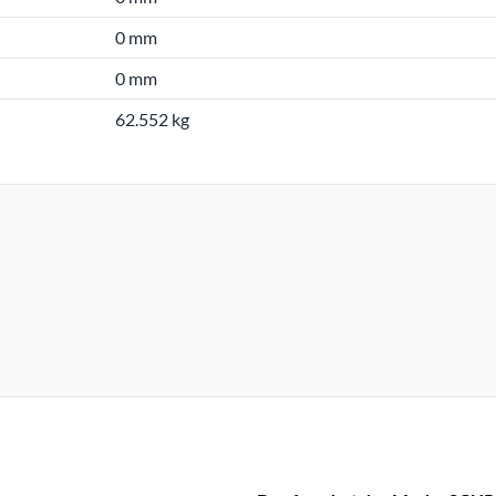
0 mm
0 mm
62.552 kg