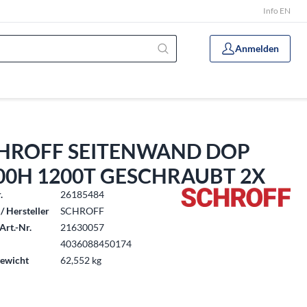
Info EN
Anmelden
HROFF SEITENWAND DOP
00H 1200T GESCHRAUBT 2X
.
26185484
/ Hersteller
SCHROFF
Art.-Nr.
21630057
4036088450174
ewicht
62,552 kg