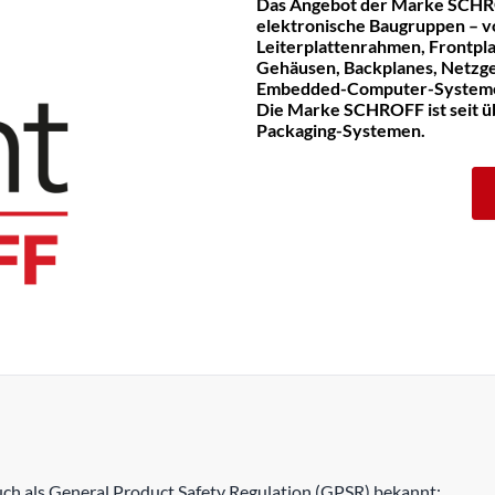
Das Angebot der Marke SCHR
elektronische Baugruppen – v
Leiterplattenrahmen, Frontpla
Gehäusen, Backplanes, Netzge
Embedded-Computer-System
Die Marke SCHROFF ist seit üb
Packaging-Systemen.
h als General Product Safety Regulation (GPSR) bekannt: