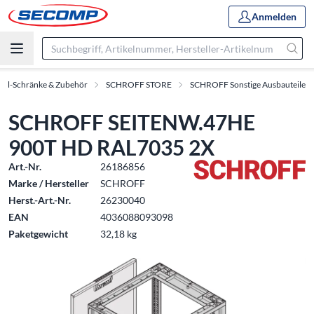
Anmelden
oll-Schränke & Zubehör
SCHROFF STORE
SCHROFF Sonstige Ausbauteile
SCHROFF SEITENW.47HE
900T HD RAL7035 2X
Art.-Nr.
26186856
Marke / Hersteller
SCHROFF
Herst.-Art.-Nr.
26230040
EAN
4036088093098
Paketgewicht
32,18 kg