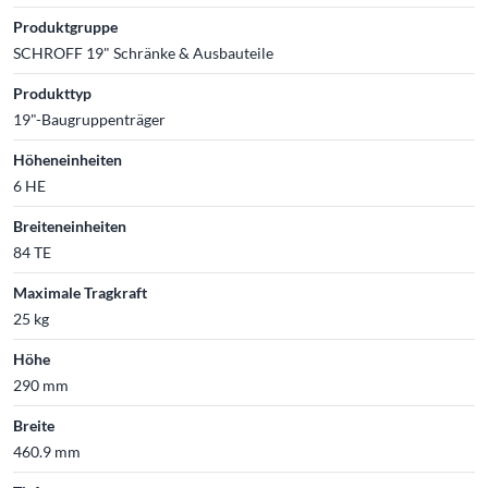
Produktgruppe
SCHROFF 19" Schränke & Ausbauteile
Produkttyp
19"-Baugruppenträger
Höheneinheiten
6 HE
Breiteneinheiten
84 TE
Maximale Tragkraft
25 kg
Höhe
290 mm
Breite
460.9 mm