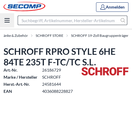
Anmelden
chränke & Zubehör
SCHROFF STORE
SCHROFF 19-Zoll Baugruppenträger
SCHROFF RPRO STYLE 6HE
84TE 235T F-TC/TC S.L.
Art.-Nr.
26186729
Marke / Hersteller
SCHROFF
Herst.-Art.-Nr.
24581644
EAN
4036088228827