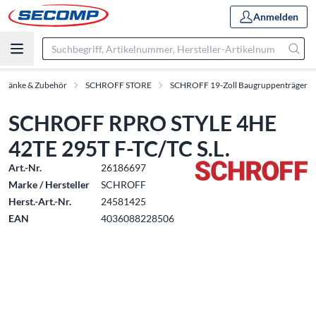
Anmelden
chränke & Zubehör
SCHROFF STORE
SCHROFF 19-Zoll Baugruppenträger
SCHROFF RPRO STYLE 4HE
42TE 295T F-TC/TC S.L.
Art.-Nr.
26186697
Marke / Hersteller
SCHROFF
Herst.-Art.-Nr.
24581425
EAN
4036088228506