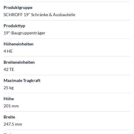
Produktgruppe
SCHROFF 19" Schränke & Ausbauteile
Produkttyp
19"-Baugruppenträger
Höheneinheiten
4 HE
Breiteneinheiten
42 TE
Maximale Tragkraft
25 kg
Höhe
201 mm
Breite
247.5 mm