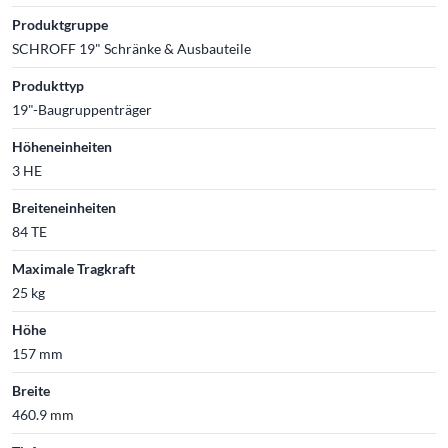
Produktgruppe
SCHROFF 19" Schränke & Ausbauteile
Produkttyp
19"-Baugruppenträger
Höheneinheiten
3 HE
Breiteneinheiten
84 TE
Maximale Tragkraft
25 kg
Höhe
157 mm
Breite
460.9 mm