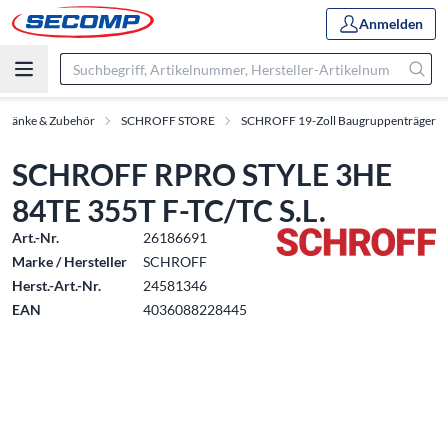
Anmelden
chränke & Zubehör
SCHROFF STORE
SCHROFF 19-Zoll Baugruppenträger
SCHROFF RPRO STYLE 3HE
84TE 355T F-TC/TC S.L.
Art.-Nr.
26186691
Marke / Hersteller
SCHROFF
Herst.-Art.-Nr.
24581346
EAN
4036088228445