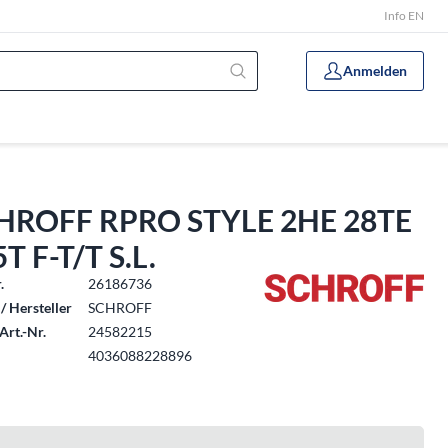
Info EN
Anmelden
HROFF RPRO STYLE 2HE 28TE
T F-T/T S.L.
.
26186736
/ Hersteller
SCHROFF
Art.-Nr.
24582215
4036088228896