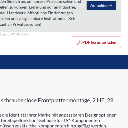
en Sie sich an, um unsere Preise zu sehen und
Anmelden
ellen zu können. Lieferung nur an Industrie,
del, Handwerk, öffentliche Einrichtungen,
örden und vergleichbare Institutionen. Kein
kauf an Privatpersonen!
rbar ca. 07.09.2026
PDF herunterladen
r schraubenlose Frontplattenmontage, 2 HE, 28
die Identität Ihrer Marke mit anpassbaren Designoptionen
erter Stapelfunktion. Gehäuse für 19"-Komponenten
 müssen zusätzliche Komponenten hinzugefügt werden.