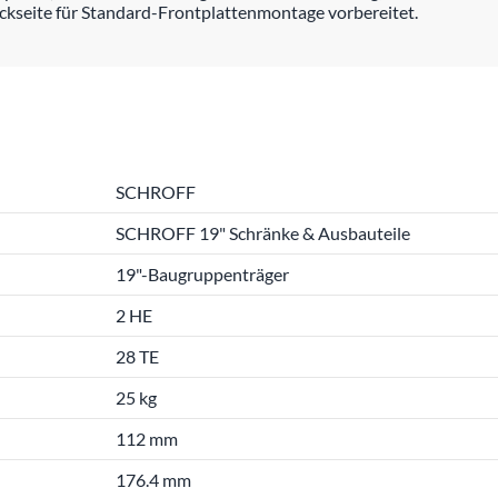
kseite für Standard-Frontplattenmontage vorbereitet.
SCHROFF
SCHROFF 19" Schränke & Ausbauteile
19"-Baugruppenträger
2 HE
28 TE
25 kg
112 mm
176.4 mm