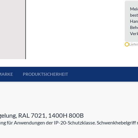
Meld
best
Han
Beh
Ver
Liefe
MARKE
PRODUKTSICHERHEIT
iegelung, RAL 7021, 1400H 800B
ng für Anwendungen der IP-20-Schutzklasse. Schwenkhebelgriff mit 