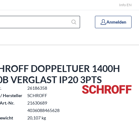
Info EN
Anmelden
HROFF DOPPELTUER 1400H
0B VERGLAST IP20 3PTS
.
26186358
/ Hersteller
SCHROFF
Art.-Nr.
21630689
4036088465628
ewicht
20,107 kg