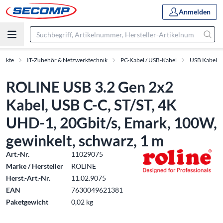
Anmelden
dukte
IT-Zubehör & Netzwerktechnik
PC-Kabel / USB-Kabel
USB Kabel
ROLINE USB 3.2 Gen 2x2
Kabel, USB C-C, ST/ST, 4K
UHD-1, 20Gbit/s, Emark, 100W,
gewinkelt, schwarz, 1 m
Art.-Nr.
11029075
Marke / Hersteller
ROLINE
Herst.-Art.-Nr.
11.02.9075
EAN
7630049621381
Paketgewicht
0,02 kg