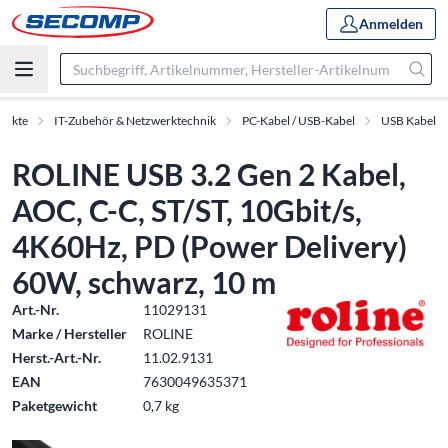
Anmelden
dukte
IT-Zubehör & Netzwerktechnik
PC-Kabel / USB-Kabel
USB Kabel
ROLINE USB 3.2 Gen 2 Kabel,
AOC, C-C, ST/ST, 10Gbit/s,
4K60Hz, PD (Power Delivery)
60W, schwarz, 10 m
Art.-Nr.
11029131
Marke / Hersteller
ROLINE
Herst.-Art.-Nr.
11.02.9131
EAN
7630049635371
Paketgewicht
0,7 kg