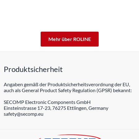
professionellen Dauerbetrieb konzipiert.
Mit einer 5-jährigen Funktionsgarantie stehen wir zu
unserem Leistungsversprechen.
ROLINE – Qualität macht den Unterschied.
Mehr über ROLINE
Produktsicherheit
Angaben gemäß der Produktsicherheitsverordnung der EU,
auch als General Product Safety Regulation (GPSR) bekannt:
SECOMP Electronic Components GmbH
Einsteinstrasse 17-23, 76275 Ettlingen, Germany
safety@secomp.eu