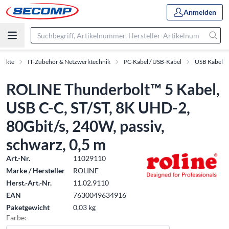
Anmelden
dukte
IT-Zubehör & Netzwerktechnik
PC-Kabel / USB-Kabel
USB Kabel
ROLINE Thunderbolt™ 5 Kabel,
USB C-C, ST/ST, 8K UHD-2,
80Gbit/s, 240W, passiv,
schwarz, 0,5 m
Art.-Nr.
11029110
Marke / Hersteller
ROLINE
Herst.-Art.-Nr.
11.02.9110
EAN
7630049634916
Paketgewicht
0,03 kg
Farbe: