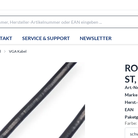
TAKT
SERVICE & SUPPORT
NEWSLETTER
l
VGA Kabel
RO
ST,
Art.-Nr
Marke 
Herst.-
EAN
Paketg
Farbe: