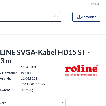
Info EN
Anmelden
LINE SVGA-Kabel HD15 ST -
 3 m
.
11045203
/ Hersteller
ROLINE
Art.-Nr.
11.04.5203
7611990111572
ewicht
0,335 kg