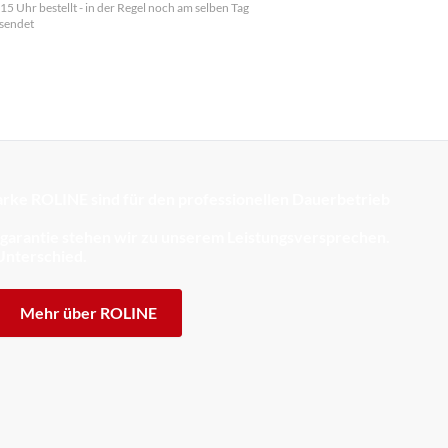
 15 Uhr bestellt - in der Regel noch am selben Tag
sendet
rke ROLINE sind für den professionellen Dauerbetrieb
sgarantie stehen wir zu unserem Leistungsversprechen.
Unterschied.
Mehr über ROLINE