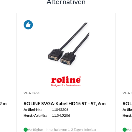
Alternativen
VGA Kabel
VGA K
2 m
ROLINE SVGA-Kabel HD15 ST - ST, 6 m
ROLI
Artikel-Nr.:
11045206
Artike
Herst.-Art.-Nr.:
11.04.5206
Herst.
Verfügbar - innerhalb von 1-2 Tagen lieferbar
Ver