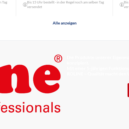
n Tag
Bis 15 Uhr bestellt - in der Regel noch am selben Tag
Bis
versendet
ver
Alle anzeigen
Die Produkte unserer Eigenma
konzipiert.
Mit einer 5-jährigen Funktion
ROLINE – Qualität macht den 