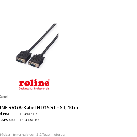
abel
NE SVGA-Kabel HD15 ST - ST, 10 m
l-Nr.:
11045210
-Art.-Nr.:
11.04.5210
fügbar - innerhalb von 1-2 Tagen lieferbar