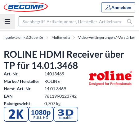
Anmelden
tungselektronik & Zubehör
Multimedia
Video-Verlängerungen / -Verstärker
ROLINE HDMI Receiver über
TP für 14.01.3468
Art.-Nr.
14013469
Marke / Hersteller
ROLINE
Herst.-Art.-Nr.
14.01.3469
EAN
7611990123742
Paketgewicht
0,707 kg