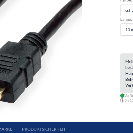
Länge:
Meld
best
Han
Beh
Ver
Verfü
Bis 1
MARKE
PRODUKTSICHERHEIT