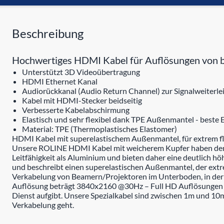
Beschreibung
Hochwertiges HDMI Kabel für Auflösungen von b
Unterstützt 3D Videoübertragung
HDMI Ethernet Kanal
Audiorückkanal (Audio Return Channel) zur Signalweiterl
Kabel mit HDMI-Stecker beidseitig
Verbesserte Kabelabschirmung
Elastisch und sehr flexibel dank TPE Außenmantel - beste
Material: TPE (Thermoplastisches Elastomer)
HDMI Kabel mit superelastischem Außenmantel, für extrem 
Unsere ROLINE HDMI Kabel mit weicherem Kupfer haben den Vo
Leitfähigkeit als Aluminium und bieten daher eine deutlich h
und beschreibt einen superelastischen Außenmantel, der ext
Verkabelung von Beamern/Projektoren im Unterboden, in der
Auflösung beträgt 3840x2160 @30Hz – Full HD Auflösungen vo
Dienst aufgibt. Unsere Spezialkabel sind zwischen 1m und 10m
Verkabelung geht.