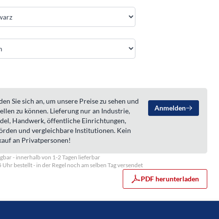
en Sie sich an, um unsere Preise zu sehen und
Anmelden
ellen zu können. Lieferung nur an Industrie,
del, Handwerk, öffentliche Einrichtungen,
örden und vergleichbare Institutionen. Kein
kauf an Privatpersonen!
gbar - innerhalb von 1-2 Tagen lieferbar
5 Uhr bestellt - in der Regel noch am selben Tag versendet
PDF herunterladen