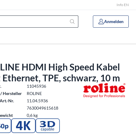
Info EN
Anmelden
LINE HDMI High Speed Kabel
 Ethernet, TPE, schwarz, 10 m
.
11045936
/ Hersteller
ROLINE
Art.-Nr.
11.04.5936
7630049615618
ewicht
0,6 kg