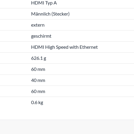
HDMI Typ A
Männlich (Stecker)
extern
geschirmt
HDMI High Speed with Ethernet
626.1 g
60 mm
40 mm
60 mm
0.6 kg