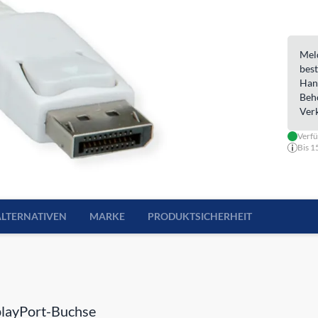
Meld
best
Han
Beh
Ver
Verfü
Bis 1
ALTERNATIVEN
MARKE
PRODUKTSICHERHEIT
playPort-Buchse