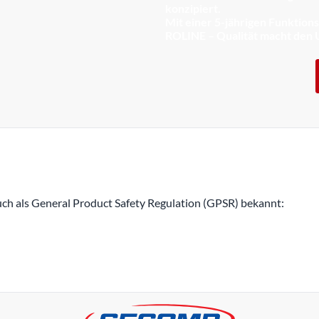
konzipiert.
Mit einer 5-jährigen Funktion
ROLINE – Qualität macht den 
h als General Product Safety Regulation (GPSR) bekannt: