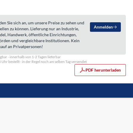
en Sie sich an, um unsere Preise zu sehen und
Anmelden
ellen zu können. Lieferung nur an Industrie,
del, Handwerk, öffentliche Einrichtungen,
örden und vergleichbare Institutionen. Kein
kauf an Privatpersonen!
gbar - innerhalb von 1-2 Tagen lieferbar
5 Uhr bestellt - in der Regel noch am selben Tag versendet
PDF herunterladen