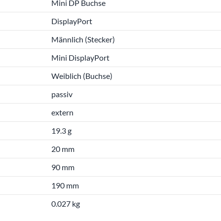
Mini DP Buchse
DisplayPort
Männlich (Stecker)
Mini DisplayPort
Weiblich (Buchse)
passiv
extern
19.3 g
20 mm
90 mm
190 mm
0.027 kg