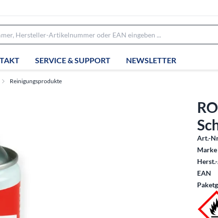
TAKT
SERVICE & SUPPORT
NEWSLETTER
Reinigungsprodukte
RO
Sch
Art.-Nr
Marke 
Herst.-
EAN
Paketg