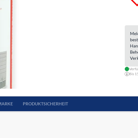
Meld
best
Han
Beh
Ver
Verfü
Bis 1
MARKE
PRODUKTSICHERHEIT