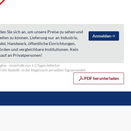
en Sie sich an, um unsere Preise zu sehen und
Anmelden
ellen zu können. Lieferung nur an Industrie,
del, Handwerk, öffentliche Einrichtungen,
örden und vergleichbare Institutionen. Kein
kauf an Privatpersonen!
gbar - innerhalb von 1-2 Tagen lieferbar
5 Uhr bestellt - in der Regel noch am selben Tag versendet
PDF herunterladen