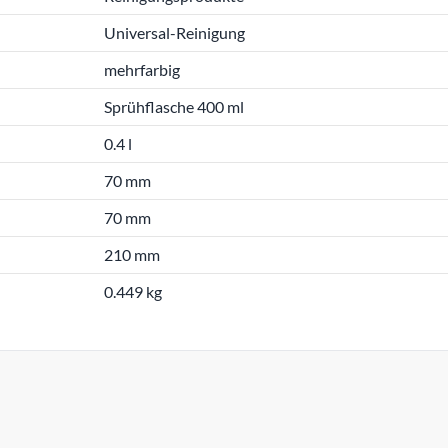
Universal-Reinigung
mehrfarbig
Sprühflasche 400 ml
0.4 l
70 mm
70 mm
210 mm
0.449 kg