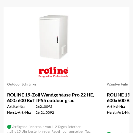
Outdoor Schränke
Wandverteiler / 
ROLINE 19-Zoll Wandgehäuse Pro 22 HE,
ROLINE 19-Z
600x600 BxT IP55 outdoor grau
600x600 Bx
Artikel-Nr.:
26210092
Artikel-Nr.:
Herst.-Art.-Nr.:
26.21.0092
Herst.-Art.-Nr.:
Verfügbar - innerhalb von 1-2 Tagen lieferbar
Bis 15 Uhr bestellt - in der Regel noch am selben Tag