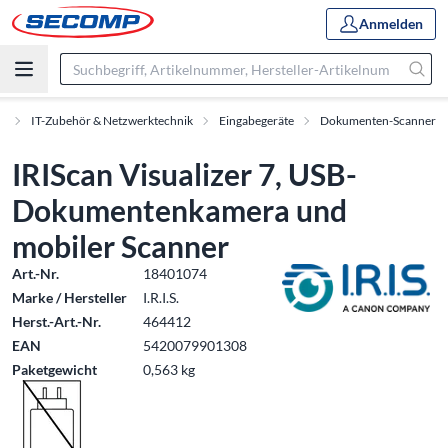
Anmelden
e
IT-Zubehör & Netzwerktechnik
Eingabegeräte
Dokumenten-Scanner
IRIScan Visualizer 7, USB-
Dokumentenkamera und
mobiler Scanner
Art.-Nr.
18401074
Marke / Hersteller
I.R.I.S.
Herst.-Art.-Nr.
464412
EAN
5420079901308
Paketgewicht
0,563 kg