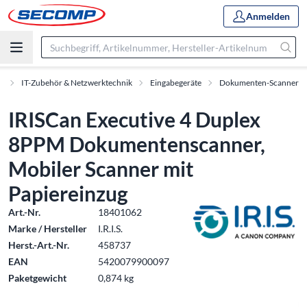
Anmelden
e
IT-Zubehör & Netzwerktechnik
Eingabegeräte
Dokumenten-Scanner
IRISCan Executive 4 Duplex
8PPM Dokumentenscanner,
Mobiler Scanner mit
Papiereinzug
Art.-Nr.
18401062
Marke / Hersteller
I.R.I.S.
Herst.-Art.-Nr.
458737
EAN
5420079900097
Paketgewicht
0,874 kg