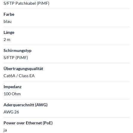
S/FTP Patchkabel (PiMF)
Farbe
blau
Länge
2 m
Schirmungstyp
S/FTP (PiMF)
Übertragungsqualität
Cat6A / Class EA
Impedanz
100 Ohm
Aderquerschnitt (AWG)
AWG 26
Power over Ethernet (PoE)
ja