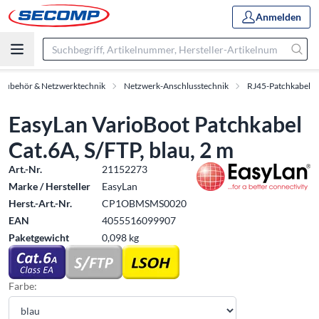
Anmelden
-Zubehör & Netzwerktechnik
Netzwerk-Anschlusstechnik
RJ45-Patchkabel
EasyLan VarioBoot Patchkabel
Cat.6A, S/FTP, blau, 2 m
Art.-Nr.
21152273
Marke / Hersteller
EasyLan
Herst.-Art.-Nr.
CP1OBMSMS0020
EAN
4055516099907
Paketgewicht
0,098 kg
Farbe: