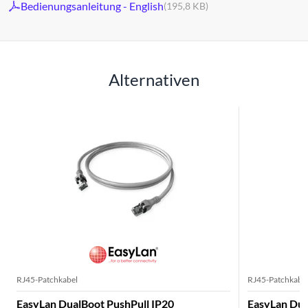
Bedienungsanleitung - English
(195,8 KB)
Alternativen
RJ45-Patchkabel
RJ45-Patchkabe
EasyLan DualBoot PushPull IP20
EasyLan Dua