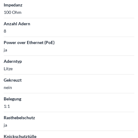
Impedanz
100 Ohm
Anzahl Adern
8
Power over Ethernet (PoE)
ja
Aderntyp
Litze
Gekreuzt
nein
Belegung
1:1
Rasthebelschutz
ja
Knickschutztülle