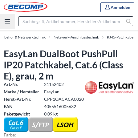
Anmelden
-Zubehör & Netzwerktechnik
Netzwerk-Anschlusstechnik
RJ45-Patchkabel
EasyLan DualBoot PushPull
IP20 Patchkabel, Cat.6 (Class
E), grau, 2 m
Art.-Nr.
21152402
Marke / Hersteller
EasyLan
Herst.-Art.-Nr.
CPP1OACACA0020
EAN
4055516005632
Paketgewicht
0,09 kg
Farbe: