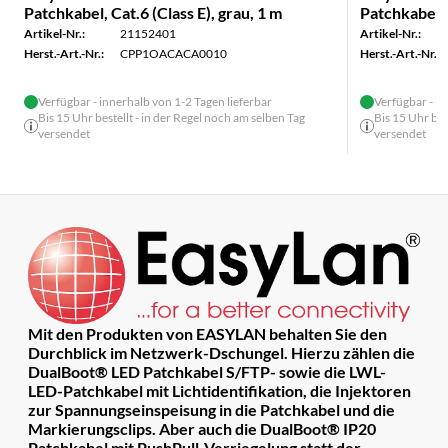
Patchkabel, Cat.6 (Class E), grau, 1 m
Patchkabel, 
Artikel-Nr.:
21152401
Artikel-Nr.:
Herst.-Art.-Nr.:
CPP1OACACA0010
Herst.-Art.-Nr.:
Verfügbar - innerhalb von 1-2 Tagen lieferbar
Verfügbar - in
Bis 15 Uhr bestellt - in der Regel noch am selben Tag
Bis 15 Uhr bes
versendet
versendet
Mit den Produkten von EASYLAN behalten Sie den
Durchblick im Netzwerk-Dschungel. Hierzu zählen die
DualBoot® LED Patchkabel S/FTP- sowie die LWL-
LED-Patchkabel mit Lichtidentifikation, die Injektoren
zur Spannungseinspeisung in die Patchkabel und die
Markierungsclips. Aber auch die DualBoot® IP20
Patchkabel mit PushPull-Verriegelung statt der