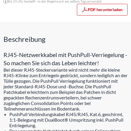
Bis 15 Uhr bestellt - in der Regel noch am selben Tag versendet
PDF herunterladen
Beschreibung
RJ45-Netzwerkkabel mit PushPull-Verriegelung -
So machen Sie sich das Leben leichter!
Bei dieser RJ45-Steckervariante wird nicht mehr die kleine
RJ45-Klinke zum Entriegeln gedrückt, sondern lediglich an der
Tülle gezogen. Die PushPull Verriegelung funktioniert mit
jeder Standard-RJ45-Dose und -Buchse. Die PushPull
Patchkabel erleichtern zum Beispiel das Patchen in dicht
gepackten Rechenzentrumsverteilern, bei schwer
zugänglichen Consolidation Points oder bei
Teilnehmeranschlüssen im Bodentank.
PushPull Verbindungskabel RJ45/RJ45, Kat.6, geschirmt,
1:1-Belegung mit DualBoot® Umspritzung inkl. PushPull
Entriegelung.
Das verwendete Kabel bietet durch seinen Folienschirm