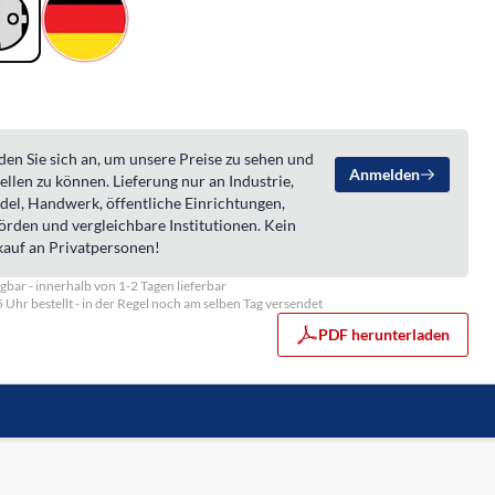
en Sie sich an, um unsere Preise zu sehen und
Anmelden
ellen zu können. Lieferung nur an Industrie,
del, Handwerk, öffentliche Einrichtungen,
örden und vergleichbare Institutionen. Kein
kauf an Privatpersonen!
gbar - innerhalb von 1-2 Tagen lieferbar
5 Uhr bestellt - in der Regel noch am selben Tag versendet
PDF herunterladen