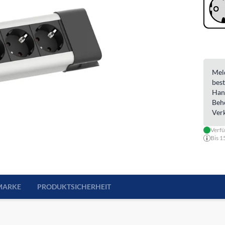
Meld
best
Han
Beh
Ver
Verfü
Bis 1
MARKE
PRODUKTSICHERHEIT