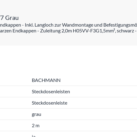
7 Grau
dkappen - Inkl. Langloch zur Wandmontage und Befestigungsmöglic
warzen Endkappen - Zuleitung 2,0m H05VV-F3G1,5mm², schwarz - 
BACHMANN
Steckdosenleisten
Steckdosenleiste
grau
2 m
ja