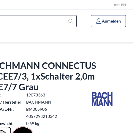
Info EN
Anmelden
CHMANN CONNECTUS
CEE7/3, 1xSchalter 2,0m
E7/7 Grau
.
19073363
/ Hersteller
BACHMANN
Art.-Nr.
BM005906
4057298213342
ewicht
0,69 kg