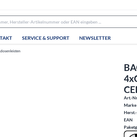
TAKT
SERVICE & SUPPORT
NEWSLETTER
kdosenleisten
BA
4x
CE
Art.-Nr
Marke 
Herst.-
EAN
Paketg