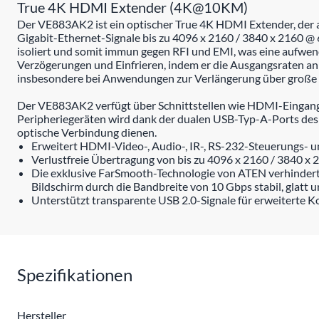
True 4K HDMI Extender (4K@10KM)
Der VE883AK2 ist ein optischer True 4K HDMI Extender, der
Gigabit-Ethernet-Signale bis zu 4096 x 2160 / 3840 x 2160 @ 6
isoliert und somit immun gegen RFI und EMI, was eine aufwe
Verzögerungen und Einfrieren, indem er die Ausgangsraten an di
insbesondere bei Anwendungen zur Verlängerung über große 
Der VE883AK2 verfügt über Schnittstellen wie HDMI-Eingang/
Peripheriegeräten wird dank der dualen USB-Typ-A-Ports des
optische Verbindung dienen.
Erweitert HDMI-Video-, Audio-, IR-, RS-232-Steuerungs- un
Verlustfreie Übertragung von bis zu 4096 x 2160 / 3840 x 2
Die exklusive FarSmooth-Technologie von ATEN verhindert 
Bildschirm durch die Bandbreite von 10 Gbps stabil, glatt un
Unterstützt transparente USB 2.0-Signale für erweiterte 
Spezifikationen
Hersteller