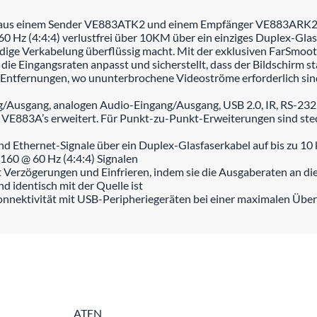
 aus einem Sender VE883ATK2 und einem Empfänger VE883ARK2 be
0 Hz (4:4:4) verlustfrei über 10KM über ein einziges Duplex-Glasf
ndige Verkabelung überflüssig macht. Mit der exklusiven FarSm
e Eingangsraten anpasst und sicherstellt, dass der Bildschirm stab
Entfernungen, wo ununterbrochene Videoströme erforderlich sin
Ausgang, analogen Audio-Eingang/Ausgang, USB 2.0, IR, RS-232 u
 VE883A’s erweitert. Für Punkt-zu-Punkt-Erweiterungen sind ste
d Ethernet-Signale über ein Duplex-Glasfaserkabel auf bis zu 10
160 @ 60 Hz (4:4:4) Signalen
Verzögerungen und Einfrieren, indem sie die Ausgaberaten an di
d identisch mit der Quelle ist
Konnektivität mit USB-Peripheriegeräten bei einer maximalen Üb
ATEN