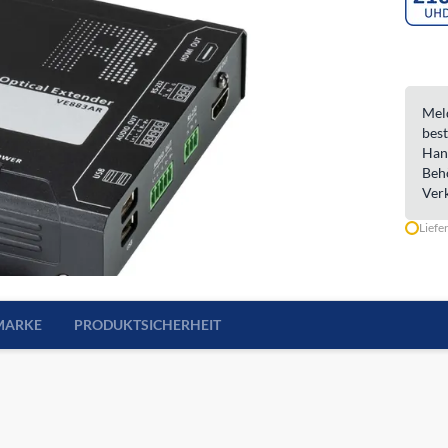
Meld
best
Han
Beh
Ver
Liefe
MARKE
PRODUKTSICHERHEIT