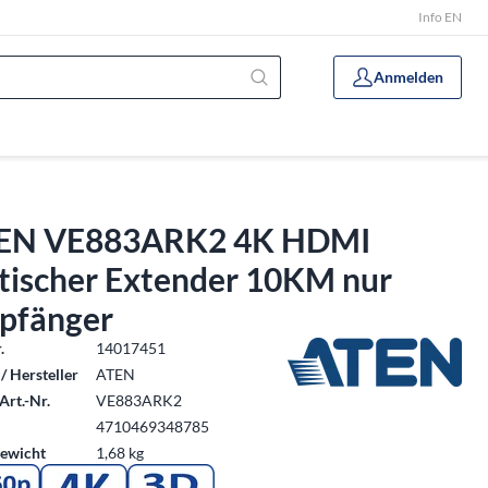
Info EN
Anmelden
EN VE883ARK2 4K HDMI
tischer Extender 10KM nur
pfänger
.
14017451
/ Hersteller
ATEN
Art.-Nr.
VE883ARK2
4710469348785
ewicht
1,68 kg