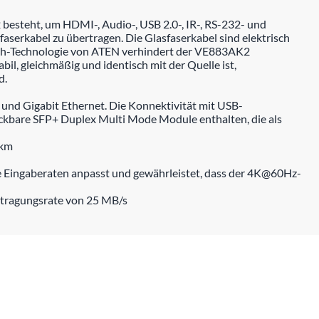
steht, um HDMI-, Audio-, USB 2.0-, IR-, RS-232- und
aserkabel zu übertragen. Die Glasfaserkabel sind elektrisch
ooth-Technologie von ATEN verhindert der VE883AK2
il, gleichmäßig und identisch mit der Quelle ist,
d.
nd Gigabit Ethernet. Die Konnektivität mit USB-
ckbare SFP+ Duplex Multi Mode Module enthalten, die als
 km
e Eingaberaten anpasst und gewährleistet, dass der 4K@60Hz-
ertragungsrate von 25 MB/s