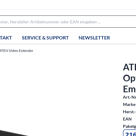
TAKT
SERVICE & SUPPORT
NEWSLETTER
ATEN Video Extender
AT
Op
Em
Art.-Nr
Marke 
Herst.-
EAN
Paketg