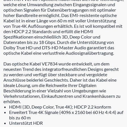
welche eine Umwandlung zwischen Eingangssignalen und
optischen Signalen für Datenübertragungen mit optimaler
hoher Bandbreite ermöglicht. Das EMI-resistente optische
Kabel ist in einer Länge von 60 m mit voller Unterstützung
von True 4K Auflösungen erhältlich. Es ist voll kompatibel mit
den HDCP 2.2 Standards und erfüllt die HDMI
Spezifikationen einschließlich 3D, Deep Color und
Datenraten bis zu 18 Gbps. Durch die Unterstützung von
Dolby True HD und DTS-HD Master Audio garantiert das
optische Kabel eine verlustfreie Audiosignalübertragung.
Das optische Kabel VE7834 wurde entwickelt, um dem
neuesten Trend des integratorfreundlichen Designs gerecht
zu werden und verfügt über steckbare und vergoldete
Anschlüsse beiderlei Geschlechts. Daher ist das Kabel eine
ideale Lösung, um die Reichweite Ihrer Digitalen
Beschilderung in einer Vielzahl von Umgebungen wie
Verkehrsstationen, Einkaufszentren und Krankenhäusern zu
erhöhen.
HDMI (3D, Deep Color, True 4K); HDCP 2.2 konform
Erweitert True 4K Signale (4096 x 2160 bei 60 Hz 4:4:4) auf
bis zu 60 m
Unterstützt HDR