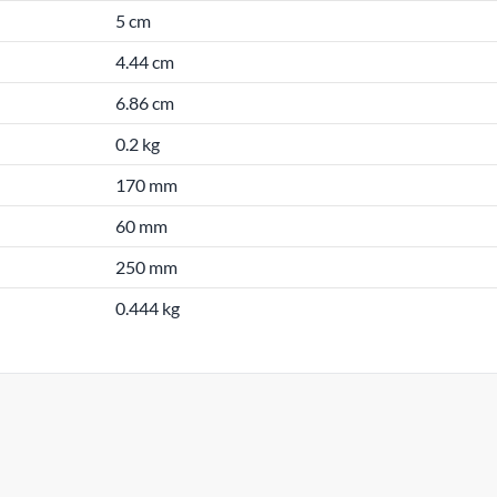
5 cm
4.44 cm
6.86 cm
0.2 kg
170 mm
60 mm
250 mm
0.444 kg