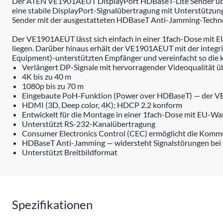
Der ATEN VE1901AEUT DisplayPort HDBaseT-Lite Sender übert
eine stabile DisplayPort-Signalübertragung mit Unterstützu
Sender mit der ausgestatteten HDBaseT Anti-Jamming-Technol
Der VE1901AEUT lässt sich einfach in einer 1fach-Dose mit 
liegen. Darüber hinaus erhält der VE1901AEUT mit der inte
Equipment)-unterstützten Empfänger und vereinfacht so die k
Verlängert DP-Signale mit hervorragender Videoqualität ü
4K bis zu 40 m
1080p bis zu 70 m
Eingebaute PoH-Funktion (Power over HDBaseT) — der V
HDMI (3D, Deep color, 4K); HDCP 2.2 konform
Entwickelt für die Montage in einer 1fach-Dose mit EU-Wa
Unterstützt RS-232-Kanalübertragung
Consumer Electronics Control (CEC) ermöglicht die Komm
HDBaseT Anti-Jamming — widersteht Signalstörungen bei
Unterstützt Breitbildformat
Spezifikationen