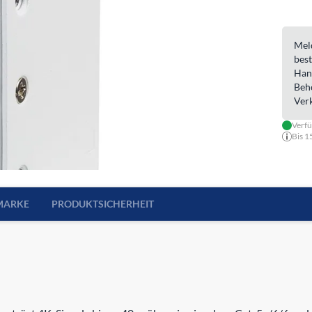
Meld
best
Han
Beh
Ver
Verfü
Bis 1
MARKE
PRODUKTSICHERHEIT