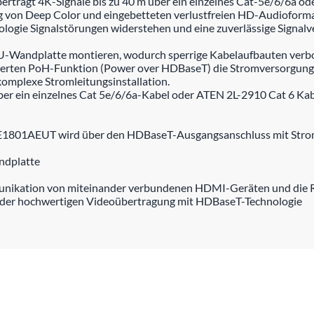
rägt 4K-Signale bis zu 40 m über ein einzelnes Cat-5e/6/6a od
ng von Deep Color und eingebetteten verlustfreien HD-Audiofor
ogie Signalstörungen widerstehen und eine zuverlässige Signalv
EU-Wandplatte montieren, wodurch sperrige Kabelaufbauten verbo
grierten PoH-Funktion (Power over HDBaseT) die Stromversorgun
omplexe Stromleitungsinstallation.
ber ein einzelnes Cat 5e/6/6a-Kabel oder ATEN 2L-2910 Cat 6 Ka
E1801AEUT wird über den HDBaseT-Ausgangsanschluss mit Stro
ndplatte
unikation von miteinander verbundenen HDMI-Geräten und die Re
 der hochwertigen Videoübertragung mit HDBaseT-Technologie