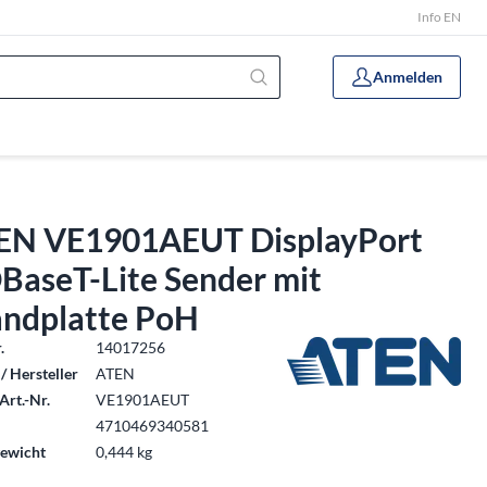
Info EN
Anmelden
EN VE1901AEUT DisplayPort
BaseT-Lite Sender mit
ndplatte PoH
.
14017256
/ Hersteller
ATEN
Art.-Nr.
VE1901AEUT
4710469340581
ewicht
0,444 kg