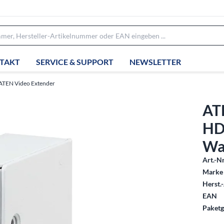
TAKT
SERVICE & SUPPORT
NEWSLETTER
ATEN Video Extender
AT
HD
Wa
Art.-Nr
Marke 
Herst.-
EAN
Paketg