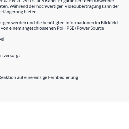
er ATEN 2L-2910 Cat 6 Kabel. Er garantiert dem Anwender
maten. Während der hochwertigen Videoübertragung kann der
erlängerung bieten.
rgen werden und die benötigten Informationen im Blickfeld
g von einem angeschlossenen PoH PSE (Power Source
bel
m versorgt
aktion auf eine einzige Fernbedienung