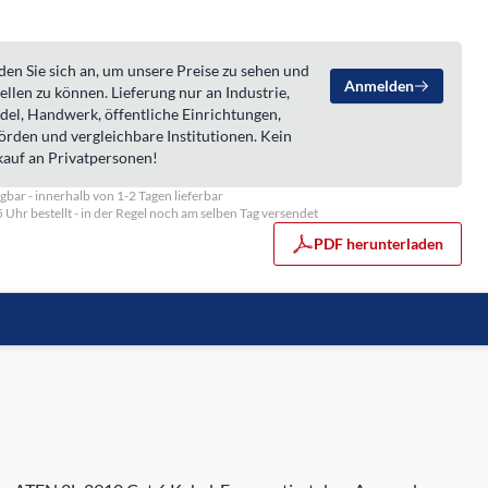
en Sie sich an, um unsere Preise zu sehen und
Anmelden
ellen zu können. Lieferung nur an Industrie,
del, Handwerk, öffentliche Einrichtungen,
örden und vergleichbare Institutionen. Kein
kauf an Privatpersonen!
gbar - innerhalb von 1-2 Tagen lieferbar
5 Uhr bestellt - in der Regel noch am selben Tag versendet
PDF herunterladen