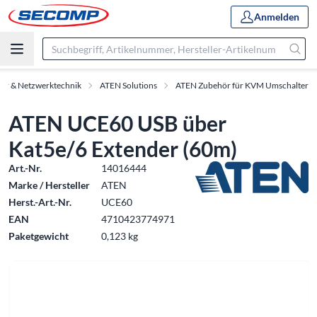
Anmelden
ör & Netzwerktechnik
ATEN Solutions
ATEN Zubehör für KVM Umschalter
ATEN UCE60 USB über
Kat5e/6 Extender (60m)
Art.-Nr.
14016444
Marke / Hersteller
ATEN
Herst.-Art.-Nr.
UCE60
EAN
4710423774971
Paketgewicht
0,123 kg