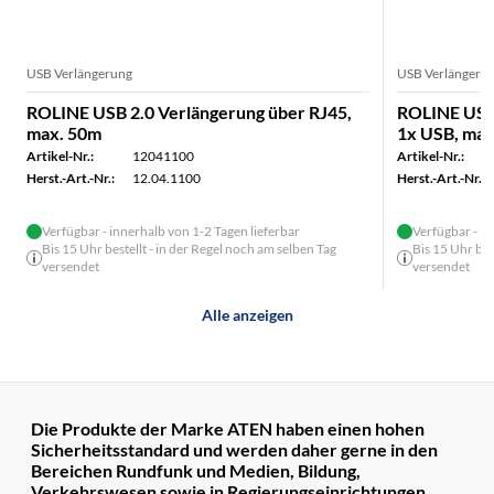
USB Verlängerung
USB Verlängeru
ROLINE USB 2.0 Verlängerung über RJ45,
ROLINE USB 
max. 50m
1x USB, max
Artikel-Nr.:
12041100
Artikel-Nr.:
Herst.-Art.-Nr.:
12.04.1100
Herst.-Art.-Nr.:
Verfügbar - innerhalb von 1-2 Tagen lieferbar
Verfügbar - in
Bis 15 Uhr bestellt - in der Regel noch am selben Tag
Bis 15 Uhr bes
versendet
versendet
Alle anzeigen
Die Produkte der Marke ATEN haben einen hohen
Sicherheitsstandard und werden daher gerne in den
Bereichen Rundfunk und Medien, Bildung,
Verkehrswesen sowie in Regierungseinrichtungen