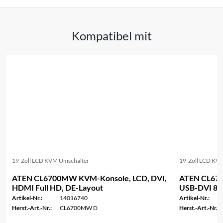
Kompatibel mit
19-Zoll LCD KVM Umschalter
19-Zoll LCD KV
ATEN CL6700MW KVM-Konsole, LCD, DVI,
ATEN CL67
HDMI Full HD, DE-Layout
USB-DVI 8 P
Artikel-Nr.:
14016740
Artikel-Nr.:
Herst.-Art.-Nr.:
CL6700MW D
Herst.-Art.-Nr.: