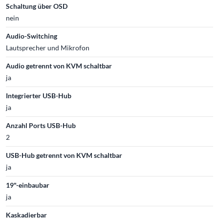
Schaltung über OSD
nein
Audio-Switching
Lautsprecher und Mikrofon
Audio getrennt von KVM schaltbar
ja
Integrierter USB-Hub
ja
Anzahl Ports USB-Hub
2
USB-Hub getrennt von KVM schaltbar
ja
19"-einbaubar
ja
Kaskadierbar