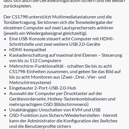
lässt sich auch die Gerätekonfiguration sichern und bei Bedarf
zurückspielen.
Der CS1798 unterstützt Multimediatastaturen und die
Tonübertragung. Sie können sich die Tonwiedergabe der
einzelnen Computer auf zwei Lautsprechersets anhören
(jeweils ein Wiedergabesignal gleichzeitig).
Eine USB-Konsole steuert acht Computer mit HDMI-
Schnittstelle und zwei weitere USB 2.0-Geräte
HDMI-kompatibel
Kaskadenschaltung auf maximal drei Ebenen – Steuerung
von bis zu 512 Computern
Mehrschirm-Funktionalität - schalten Sie bis zu acht
CS1798-Einheiten zusammen, und geben Sie das Bild auf
bis zu acht Monitoren aus (Zwei-, Drei-, Vier- und
Mehrschirmsysteme)
Eingebauter 2-Port-USB-2.0-Hub
Auswahl der Computer per Drucktaster auf der
Gerätevorderseite, Hotkey-Tastenkombinationen und
mehrsprachigem OSD (Bildschirmmenü)
Unabhängiges Umschalten von KVM und USB
OSD-Funktion zum Sichern/Wiederherstellen - hiermit
kann der Administrator die Konfiguration des Switches
und die Benutzerprofile sichern