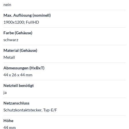
nein
Max. Auflösung (nominell)
1900x1200; FullHD
Farbe (Gehäuse)
schwarz
Material (Gehäuse)
Metall
Abmessungen (HxBxT)
44 x 26 x 44 mm
Netzteil benötigt
ja
Netzanschluss
Schutzkontaktstecker, Typ-E/F
Höhe
44 mm