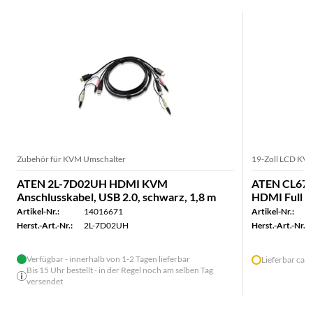
Zubehör für KVM Umschalter
19-Zoll LCD KV
ATEN 2L-7D02UH HDMI KVM
ATEN CL670
Anschlusskabel, USB 2.0, schwarz, 1,8 m
HDMI Full H
Artikel-Nr.:
14016671
Artikel-Nr.:
Herst.-Art.-Nr.:
2L-7D02UH
Herst.-Art.-Nr.:
Verfügbar - innerhalb von 1-2 Tagen lieferbar
Lieferbar ca.
Bis 15 Uhr bestellt - in der Regel noch am selben Tag
versendet