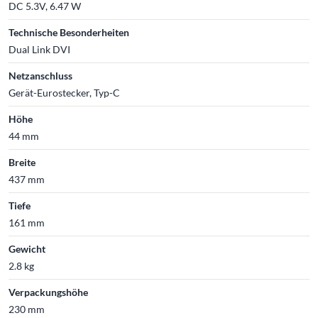
DC 5.3V, 6.47 W
Technische Besonderheiten
Dual Link DVI
Netzanschluss
Gerät-Eurostecker, Typ-C
Höhe
44 mm
Breite
437 mm
Tiefe
161 mm
Gewicht
2.8 kg
Verpackungshöhe
230 mm