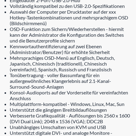
Eingebauter 2-Port-USB-2.0-Hub
Vollständig kompatibel zu den USB-2.0-Spezifikationen
Auswahl der Computer per Drucktaster auf der xxx
Hotkey-Tastenkombinationen und mehrsprachigem OSD
(Bildschirmmenü)
OSD-Funktion zum Sichern/Wiederherstellen - hiermit
kann der Administrator die Konfiguration des Switches
und die Benutzerprofile sichern
Kennwortauthentifizierung auf zwei Ebenen
(Administrator/Benutzer) für erhöhte Sicherheit
Mehrsprachiges OSD-Menü auf Englisch, Deutsch,
Japanisch, Chinesisch (traditionell), Chinesisch
(vereinfacht), Spanisch, Russisch und Französisch
Tonübertragung - voller Bassumfang für ein
außergewöhnliches Klangerlebnis auf 2.1-Kanal-
Surround-Sound-Anlagen
Konsol-Audioports auf der Vorderseite für vereinfachten
Anschluss
Multiplattform-kompatibel - Windows, Linux, Mac, Sun
Unterstützt die gängigen Breitbildauflösungen
Verbesserte Grafikqualität - Auflösungen bis 2560 x 1600
(DVI Dual Link); 2048 x 1536 (VGA); DDC2B
Unabhängiges Umschalten von KVM und USB
Unterstützt digitale DVI- und analoge Monitore -