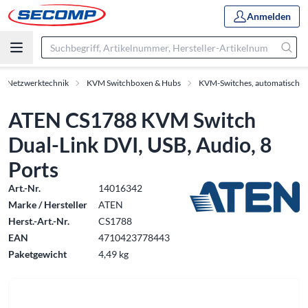
Anmelden
 & Netzwerktechnik
KVM Switchboxen & Hubs
KVM-Switches, automatisch
ATEN CS1788 KVM Switch
Dual-Link DVI, USB, Audio, 8
Ports
Art.-Nr.
14016342
Marke / Hersteller
ATEN
Herst.-Art.-Nr.
CS1788
EAN
4710423778443
Paketgewicht
4,49 kg