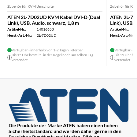
Zubehör für KVM Umschalter
Zubehör für KV
ATEN 2L-7D02UD KVM Kabel DVI-D (Dual
ATEN 2L-7D
Link), USB, Audio, schwarz, 1,8 m
Link), USB, 
Artikel-Nr.:
14016653
Artikel-Nr.:
Herst.-Art.-Nr.:
2L-7D02UD
Herst.-Art.-Nr.:
Verfügbar - innerhalb von 1-2 Tagen lieferbar
Verfügbar - in
Bis 15 Uhr bestellt - in der Regel noch am selben Tag
Bis 15 Uhr bes
versendet
versendet
Die Produkte der Marke ATEN haben einen hohen
Sicherheitsstandard und werden daher gerne in den
Bereichen Rundfunk und Medien, Bildung,