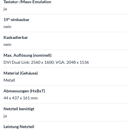
Tastatur-/Maus-Emulation
ja
19"-einbaubar
nein
Kaskadierbar
nein
Max. Auflösung (nominell)
DVI Dual Link: 2560 x 1600; VGA: 2048 x 1536
Material (Gehäuse)
Metall
Abmessungen (HxBxT)
44 x 437 x 161 mm
Netzteil benötigt
ja
Leistung Netzteil