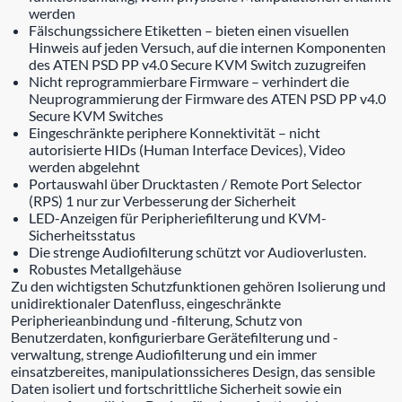
werden
Fälschungssichere Etiketten – bieten einen visuellen
Hinweis auf jeden Versuch, auf die internen Komponenten
des ATEN PSD PP v4.0 Secure KVM Switch zuzugreifen
Nicht reprogrammierbare Firmware – verhindert die
Neuprogrammierung der Firmware des ATEN PSD PP v4.0
Secure KVM Switches
Eingeschränkte periphere Konnektivität – nicht
autorisierte HIDs (Human Interface Devices), Video
werden abgelehnt
Portauswahl über Drucktasten / Remote Port Selector
(RPS) 1 nur zur Verbesserung der Sicherheit
LED-Anzeigen für Peripheriefilterung und KVM-
Sicherheitsstatus
Die strenge Audiofilterung schützt vor Audioverlusten.
Robustes Metallgehäuse
Zu den wichtigsten Schutzfunktionen gehören Isolierung und
unidirektionaler Datenfluss, eingeschränkte
Peripherieanbindung und -filterung, Schutz von
Benutzerdaten, konfigurierbare Gerätefilterung und -
verwaltung, strenge Audiofilterung und ein immer
einsatzbereites, manipulationssicheres Design, das sensible
Daten isoliert und fortschrittliche Sicherheit sowie ein