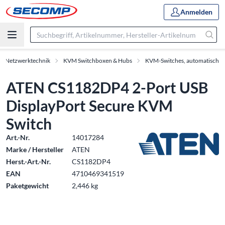
Anmelden
 & Netzwerktechnik
KVM Switchboxen & Hubs
KVM-Switches, automatisch
ATEN CS1182DP4 2-Port USB
DisplayPort Secure KVM
Switch
Art.-Nr.
14017284
Marke / Hersteller
ATEN
Herst.-Art.-Nr.
CS1182DP4
EAN
4710469341519
Paketgewicht
2,446 kg