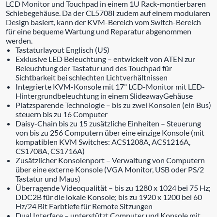
LCD Monitor und Touchpad in einem 1U Rack-montierbaren
Schiebegehäuse. Da der CL5708I zudem auf einem modularen
Design basiert, kann der KVM-Bereich vom Switch-Bereich
für eine bequeme Wartung und Reparatur abgenommen
werden.
Tastaturlayout Englisch (US)
Exklusive LED Beleuchtung – entwickelt von ATEN zur
Beleuchtung der Tastatur und des Touchpad für
Sichtbarkeit bei schlechten Lichtverhältnissen
Integrierte KVM-Konsole mit 17" LCD-Monitor mit LED-
Hintergrundbeleuchtung in einem SlideawayGehäuse
Platzsparende Technologie – bis zu zwei Konsolen (ein Bus)
steuern bis zu 16 Computer
Daisy-Chain bis zu 15 zusätzliche Einheiten – Steuerung
von bis zu 256 Computern über eine einzige Konsole (mit
kompatiblen KVM Switches: ACS1208A, ACS1216A,
CS1708A, CS1716A)
Zusätzlicher Konsolenport – Verwaltung von Computern
über eine externe Konsole (VGA Monitor, USB oder PS/2
Tastatur und Maus)
Überragende Videoqualität – bis zu 1280 x 1024 bei 75 Hz;
DDC2B für die lokale Konsole; bis zu 1920 x 1200 bei 60
Hz/24 Bit Farbtiefe für Remote Sitzungen
Dual Interface – unterstützt Computer und Konsole mit