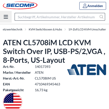
Anmelden
 Netzwerktechnik
KVM Switchboxen & Hubs
19-Zoll LCD KVM Umschalter
ATEN CL5708iM LCD KVM
Switch Over IP, USB-PS/2,VGA ,
8-Ports, US-Layout
Art.-Nr.
14017393
Marke / Hersteller
ATEN
Herst.-Art.-Nr.
CL5708iM US
EAN
4710469345463
Paketgewicht
16,73 kg