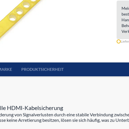
Meld
best
Han
Beh
Ver
Liefe
MARKE
PRODUKTSICHERHEIT
selle HDMI-Kabelsicherung
derung von Signalverlusten durch eine stabile Verbindung zwisch
e keine Arretierung besitzen, lösen sie sich häufig, was zu Unterb