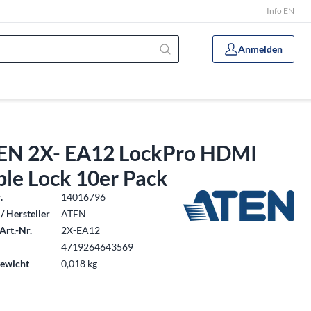
Info EN
Anmelden
EN 2X- EA12 LockPro HDMI
ble Lock 10er Pack
.
14016796
/ Hersteller
ATEN
Art.-Nr.
2X-EA12
4719264643569
ewicht
0,018 kg