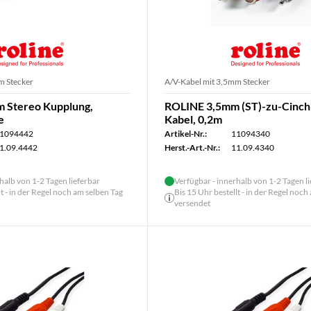
m Stecker
A/V-Kabel mit 3,5mm Stecker
 Stereo Kupplung,
ROLINE 3,5mm (ST)-zu-Cinch
e
Kabel, 0,2m
1094442
Artikel-Nr.:
11094340
1.09.4442
Herst.-Art.-Nr.:
11.09.4340
halb von 1-2 Tagen lieferbar
Verfügbar - innerhalb von 1-2 Tagen l
lt - in der Regel noch am selben Tag
Bis 15 Uhr bestellt - in der Regel noch
versendet