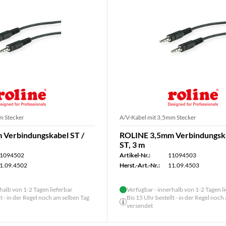
m Stecker
A/V-Kabel mit 3,5mm Stecker
Verbindungskabel ST /
ROLINE 3,5mm Verbindungska
ST, 3 m
1094502
Artikel-Nr.:
11094503
1.09.4502
Herst.-Art.-Nr.:
11.09.4503
halb von 1-2 Tagen lieferbar
Verfügbar - innerhalb von 1-2 Tagen l
lt - in der Regel noch am selben Tag
Bis 15 Uhr bestellt - in der Regel noch
versendet