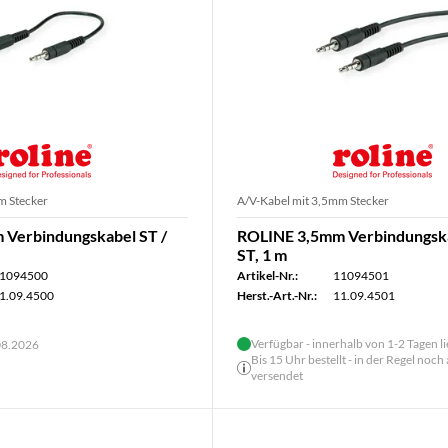
m Stecker
A/V-Kabel mit 3,5mm Stecker
Verbindungskabel ST /
ROLINE 3,5mm Verbindungska
ST, 1 m
1094500
Artikel-Nr.:
11094501
1.09.4500
Herst.-Art.-Nr.:
11.09.4501
Verfügbar - innerhalb von 1-2 Tagen l
.08.2026
Bis 15 Uhr bestellt - in der Regel noch
versendet