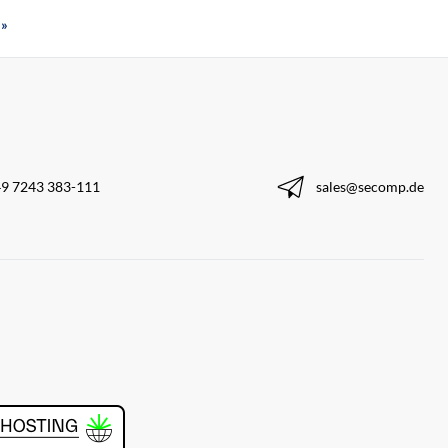
»
9 7243 383-111
sales@secomp.de