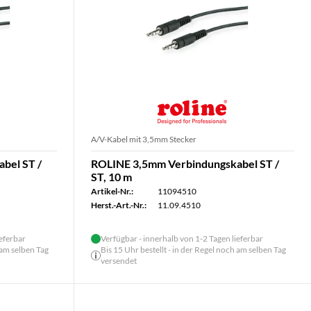
A/V-Kabel mit 3,5mm Stecker
bel ST /
ROLINE 3,5mm Verbindungskabel ST /
ST, 10 m
Artikel-Nr.:
11094510
Herst.-Art.-Nr.:
11.09.4510
ieferbar
Verfügbar - innerhalb von 1-2 Tagen lieferbar
 am selben Tag
Bis 15 Uhr bestellt - in der Regel noch am selben Tag
versendet