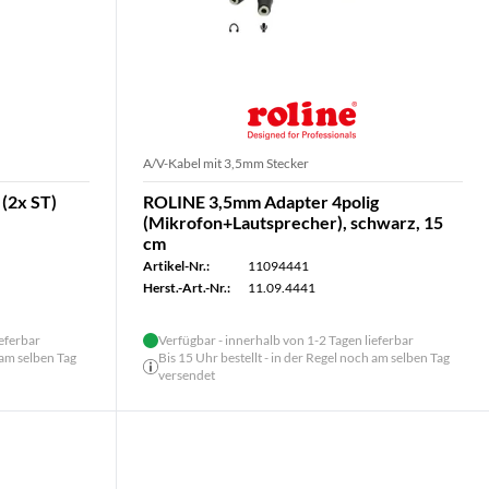
A/V-Kabel mit 3,5mm Stecker
(2x ST)
ROLINE 3,5mm Adapter 4polig
(Mikrofon+Lautsprecher), schwarz, 15
cm
Artikel-Nr.:
11094441
Herst.-Art.-Nr.:
11.09.4441
ieferbar
Verfügbar - innerhalb von 1-2 Tagen lieferbar
 am selben Tag
Bis 15 Uhr bestellt - in der Regel noch am selben Tag
versendet