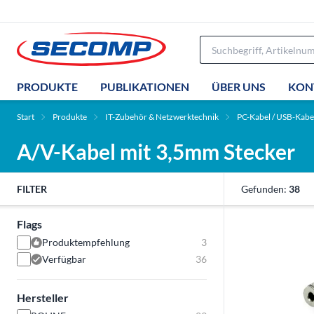
PRODUKTE
PUBLIKATIONEN
ÜBER UNS
KON
Start
Produkte
IT-Zubehör & Netzwerktechnik
PC-Kabel / USB-Kabe
A/V-Kabel mit 3,5mm Stecker
FILTER
Gefunden:
38
Flags
Produktempfehlung
3
Verfügbar
36
Hersteller