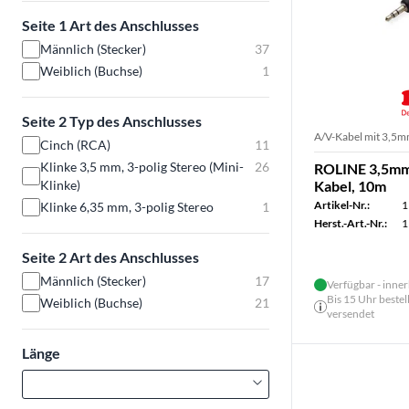
Seite 1 Art des Anschlusses
Männlich (Stecker)
37
Weiblich (Buchse)
1
Seite 2 Typ des Anschlusses
A/V-Kabel mit 3,5m
Cinch (RCA)
11
Klinke 3,5 mm, 3-polig Stereo (Mini-
26
ROLINE 3,5mm 
Klinke)
Kabel, 10m
Artikel-Nr.:
1
Klinke 6,35 mm, 3-polig Stereo
1
Herst.-Art.-Nr.:
1
Seite 2 Art des Anschlusses
Männlich (Stecker)
17
Verfügbar - inner
Bis 15 Uhr bestel
Weiblich (Buchse)
21
versendet
Länge