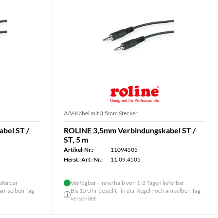
A/V-Kabel mit 3,5mm Stecker
bel ST /
ROLINE 3,5mm Verbindungskabel ST /
ST, 5 m
Artikel-Nr.:
11094505
Herst.-Art.-Nr.:
11.09.4505
ieferbar
Verfügbar - innerhalb von 1-2 Tagen lieferbar
 am selben Tag
Bis 15 Uhr bestellt - in der Regel noch am selben Tag
versendet