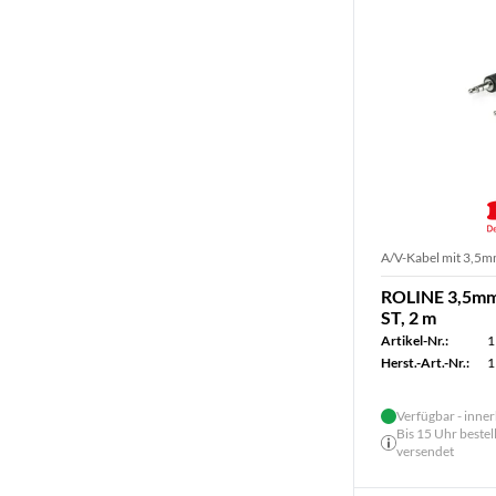
A/V-Kabel mit 3,5m
ROLINE 3,5mm 
ST, 2 m
Artikel-Nr.:
1
Herst.-Art.-Nr.:
1
Verfügbar - inner
Bis 15 Uhr bestel
versendet