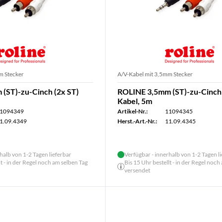
m Stecker
A/V-Kabel mit 3,5mm Stecker
(ST)-zu-Cinch (2x ST)
ROLINE 3,5mm (ST)-zu-Cinch 
Kabel, 5m
1094349
Artikel-Nr.:
11094345
1.09.4349
Herst.-Art.-Nr.:
11.09.4345
halb von 1-2 Tagen lieferbar
Verfügbar - innerhalb von 1-2 Tagen l
lt - in der Regel noch am selben Tag
Bis 15 Uhr bestellt - in der Regel noch
versendet