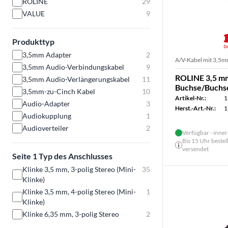
ROLINE
29
VALUE
9
Produkttyp
3,5mm Adapter
2
A/V-Kabel mit 3,5m
3,5mm Audio-Verbindungskabel
9
ROLINE 3,5 mm
3,5mm Audio-Verlängerungskabel
11
Buchse/Buchs
3,5mm-zu-Cinch Kabel
10
Artikel-Nr.:
1
Audio-Adapter
3
Herst.-Art.-Nr.:
1
Audiokupplung
1
Audioverteiler
2
Verfügbar - inner
Bis 15 Uhr bestel
versendet
Seite 1 Typ des Anschlusses
Klinke 3,5 mm, 3-polig Stereo (Mini-
35
Klinke)
Klinke 3,5 mm, 4-polig Stereo (Mini-
1
Klinke)
Klinke 6,35 mm, 3-polig Stereo
2