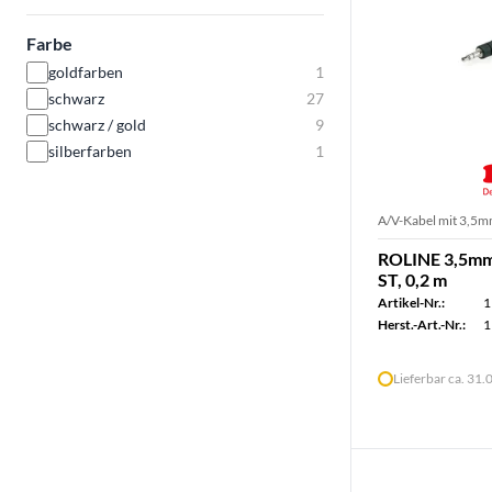
Farbe
goldfarben
1
schwarz
27
schwarz / gold
9
silberfarben
1
A/V-Kabel mit 3,5m
ROLINE 3,5mm 
ST, 0,2 m
Artikel-Nr.:
1
Herst.-Art.-Nr.:
1
Lieferbar ca. 31