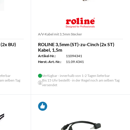
A/V-Kabel mit 3,5mm Stecker
 (2x BU)
ROLINE 3,5mm (ST)-zu-Cinch (2x ST)
Kabel, 1,5m
Artikel-Nr.:
11094341
Herst.-Art.-Nr.:
11.09.4341
ieferbar
Verfügbar - innerhalb von 1-2 Tagen lieferbar
 am selben Tag
Bis 15 Uhr bestellt - in der Regel noch am selben Tag
versendet