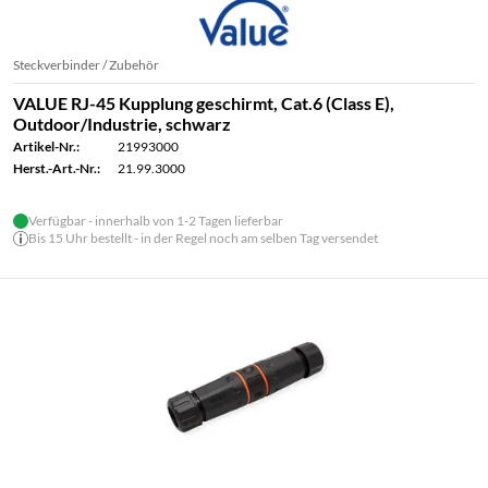
Steckverbinder / Zubehör
VALUE RJ-45 Kupplung geschirmt, Cat.6 (Class E),
Outdoor/Industrie, schwarz
Artikel-Nr.:
21993000
Herst.-Art.-Nr.:
21.99.3000
Verfügbar - innerhalb von 1-2 Tagen lieferbar
Bis 15 Uhr bestellt - in der Regel noch am selben Tag versendet