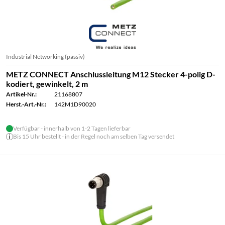
Industrial Networking (passiv)
METZ CONNECT Anschlussleitung M12 Stecker 4-polig D-
kodiert, gewinkelt, 2 m
Artikel-Nr.:
21168807
Herst.-Art.-Nr.:
142M1D90020
Verfügbar - innerhalb von 1-2 Tagen lieferbar
Bis 15 Uhr bestellt - in der Regel noch am selben Tag versendet