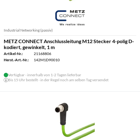
Industrial Networking (passiv)
METZ CONNECT Anschlussleitung M12 Stecker 4-polig D-
kodiert, gewinkelt, 1 m
Artikel-Nr.:
21168806
Herst.-Art.-Nr.:
142M1D90010
Verfügbar - innerhalb von 1-2 Tagen lieferbar
Bis 15 Uhr bestellt - in der Regel noch am selben Tag versendet