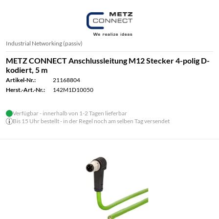
Industrial Networking (passiv)
METZ CONNECT Anschlussleitung M12 Stecker 4-polig D-
kodiert, 5 m
Artikel-Nr.:
21168804
Herst.-Art.-Nr.:
142M1D10050
Verfügbar - innerhalb von 1-2 Tagen lieferbar
Bis 15 Uhr bestellt - in der Regel noch am selben Tag versendet