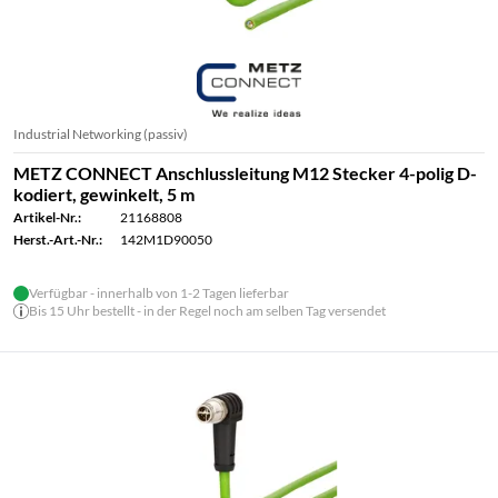
Industrial Networking (passiv)
METZ CONNECT Anschlussleitung M12 Stecker 4-polig D-
kodiert, gewinkelt, 5 m
Artikel-Nr.:
21168808
Herst.-Art.-Nr.:
142M1D90050
Verfügbar - innerhalb von 1-2 Tagen lieferbar
Bis 15 Uhr bestellt - in der Regel noch am selben Tag versendet