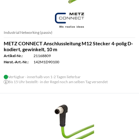
Industrial Networking (passiv)
METZ CONNECT Anschlussleitung M12 Stecker 4-polig D-
kodiert, gewinkelt, 10 m
Artikel-Nr.:
21168809
Herst.-Art.-Nr.:
142M1D90100
Verfügbar - innerhalb von 1-2 Tagen lieferbar
Bis 15 Uhr bestellt - in der Regel noch am selben Tag versendet