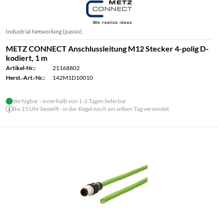
Industrial Networking (passiv)
METZ CONNECT Anschlussleitung M12 Stecker 4-polig D-
kodiert, 1 m
Artikel-Nr.:
21168802
Herst.-Art.-Nr.:
142M1D10010
Verfügbar - innerhalb von 1-2 Tagen lieferbar
Bis 15 Uhr bestellt - in der Regel noch am selben Tag versendet