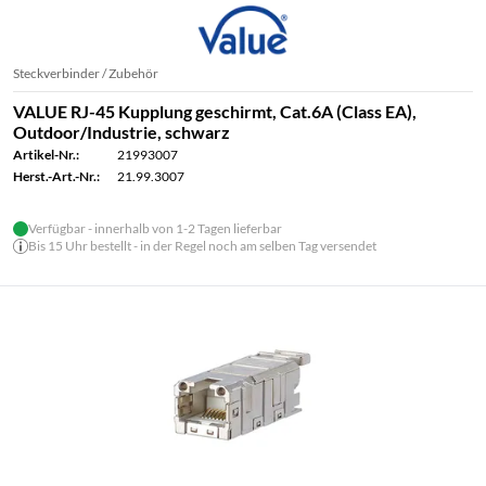
Steckverbinder / Zubehör
VALUE RJ-45 Kupplung geschirmt, Cat.6A (Class EA),
Outdoor/Industrie, schwarz
Artikel-Nr.:
21993007
Herst.-Art.-Nr.:
21.99.3007
Verfügbar - innerhalb von 1-2 Tagen lieferbar
Bis 15 Uhr bestellt - in der Regel noch am selben Tag versendet